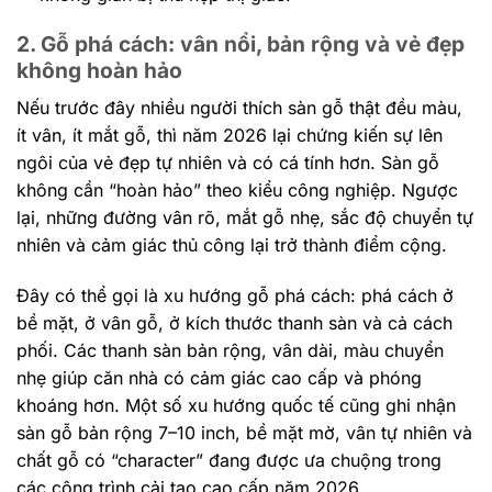
2. Gỗ phá cách: vân nổi, bản rộng và vẻ đẹp
không hoàn hảo
Nếu trước đây nhiều người thích sàn gỗ thật đều màu,
ít vân, ít mắt gỗ, thì năm 2026 lại chứng kiến sự lên
ngôi của vẻ đẹp tự nhiên và có cá tính hơn. Sàn gỗ
không cần “hoàn hảo” theo kiểu công nghiệp. Ngược
lại, những đường vân rõ, mắt gỗ nhẹ, sắc độ chuyển tự
nhiên và cảm giác thủ công lại trở thành điểm cộng.
Đây có thể gọi là xu hướng gỗ phá cách: phá cách ở
bề mặt, ở vân gỗ, ở kích thước thanh sàn và cả cách
phối. Các thanh sàn bản rộng, vân dài, màu chuyển
nhẹ giúp căn nhà có cảm giác cao cấp và phóng
khoáng hơn. Một số xu hướng quốc tế cũng ghi nhận
sàn gỗ bản rộng 7–10 inch, bề mặt mờ, vân tự nhiên và
chất gỗ có “character” đang được ưa chuộng trong
các công trình cải tạo cao cấp năm 2026.