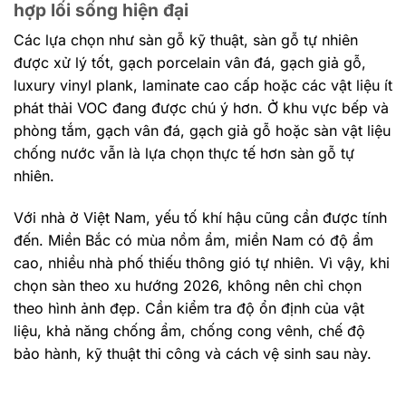
hợp lối sống hiện đại
Các lựa chọn như sàn gỗ kỹ thuật, sàn gỗ tự nhiên
được xử lý tốt, gạch porcelain vân đá, gạch giả gỗ,
luxury vinyl plank, laminate cao cấp hoặc các vật liệu ít
phát thải VOC đang được chú ý hơn. Ở khu vực bếp và
phòng tắm, gạch vân đá, gạch giả gỗ hoặc sàn vật liệu
chống nước vẫn là lựa chọn thực tế hơn sàn gỗ tự
nhiên.
Với nhà ở Việt Nam, yếu tố khí hậu cũng cần được tính
đến. Miền Bắc có mùa nồm ẩm, miền Nam có độ ẩm
cao, nhiều nhà phố thiếu thông gió tự nhiên. Vì vậy, khi
chọn sàn theo xu hướng 2026, không nên chỉ chọn
theo hình ảnh đẹp. Cần kiểm tra độ ổn định của vật
liệu, khả năng chống ẩm, chống cong vênh, chế độ
bảo hành, kỹ thuật thi công và cách vệ sinh sau này.