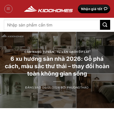
Bỏ
qua
Nhận giá tốt
nội
dung
Tìm
kiếm:
CẨM NANG TƯ VẤN
,
TƯ VẤN GẠCH ỐP LÁT
6 xu hướng sàn nhà 2026: Gỗ phá
cách, màu sắc thư thái – thay đổi hoàn
toàn không gian sống
ĐĂNG VÀO
06/05/2026
BỞI
PHUONGTHAO