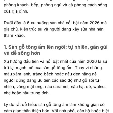
phòng khách, bếp, phòng ngủ và cả phong cách sống
của gia đình.
Dưới đây là 6 xu hướng sàn nhà nổi bật năm 2026 mà
gia chủ, kiến trúc sư và người đang xây sửa nhà nên
tham khảo.
1. Sàn gỗ tông ấm lên ngôi: tự nhiên, gần gũi
và dễ sống hơn
Xu hướng đầu tiên và nổi bật nhất của năm 2026 là sự
trở lại mạnh mẽ của sàn gỗ tông ấm. Thay vì những
màu xám lạnh, trắng bệch hoặc nâu đen nặng nề,
người dùng đang ưu tiên các sắc độ như gỗ sồi tự
nhiên, vàng mật ong, nâu caramel, nâu hạt dẻ, walnut
nhẹ hoặc nâu trung tính.
Lý do rất dễ hiểu: sàn gỗ tông ấm làm không gian có
cảm giác thân thiện hơn. Với nhà phố, căn hộ hoặc biệt