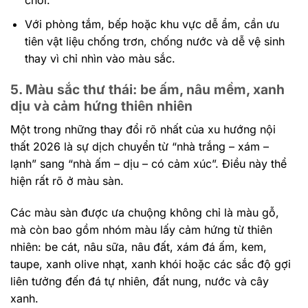
chói.
Với phòng tắm, bếp hoặc khu vực dễ ẩm, cần ưu
tiên vật liệu chống trơn, chống nước và dễ vệ sinh
thay vì chỉ nhìn vào màu sắc.
5. Màu sắc thư thái: be ấm, nâu mềm, xanh
dịu và cảm hứng thiên nhiên
Một trong những thay đổi rõ nhất của xu hướng nội
thất 2026 là sự dịch chuyển từ “nhà trắng – xám –
lạnh” sang “nhà ấm – dịu – có cảm xúc”. Điều này thể
hiện rất rõ ở màu sàn.
Các màu sàn được ưa chuộng không chỉ là màu gỗ,
mà còn bao gồm nhóm màu lấy cảm hứng từ thiên
nhiên: be cát, nâu sữa, nâu đất, xám đá ấm, kem,
taupe, xanh olive nhạt, xanh khói hoặc các sắc độ gợi
liên tưởng đến đá tự nhiên, đất nung, nước và cây
xanh.