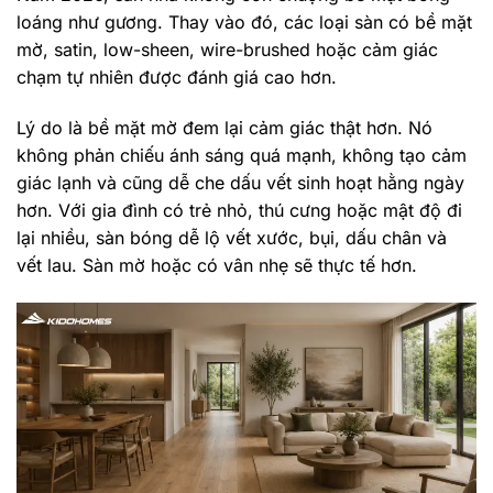
loáng như gương. Thay vào đó, các loại sàn có bề mặt
mờ, satin, low-sheen, wire-brushed hoặc cảm giác
chạm tự nhiên được đánh giá cao hơn.
Lý do là bề mặt mờ đem lại cảm giác thật hơn. Nó
không phản chiếu ánh sáng quá mạnh, không tạo cảm
giác lạnh và cũng dễ che dấu vết sinh hoạt hằng ngày
hơn. Với gia đình có trẻ nhỏ, thú cưng hoặc mật độ đi
lại nhiều, sàn bóng dễ lộ vết xước, bụi, dấu chân và
vết lau. Sàn mờ hoặc có vân nhẹ sẽ thực tế hơn.