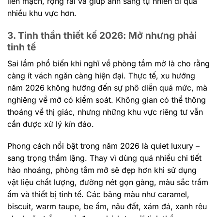
liền mạch, rộng rãi và giúp ánh sáng tự nhiên đi qua
nhiều khu vực hơn.
3. Tinh thần thiết kế 2026: Mở nhưng phải
tinh tế
Sai lầm phổ biến khi nghĩ về phòng tắm mở là cho rằng
càng ít vách ngăn càng hiện đại. Thực tế, xu hướng
năm 2026 không hướng đến sự phô diễn quá mức, mà
nghiêng về mở có kiểm soát. Không gian có thể thông
thoáng về thị giác, nhưng những khu vực riêng tư vẫn
cần được xử lý kín đáo.
Phong cách nổi bật trong năm 2026 là quiet luxury –
sang trọng thầm lặng. Thay vì dùng quá nhiều chi tiết
hào nhoáng, phòng tắm mở sẽ đẹp hơn khi sử dụng
vật liệu chất lượng, đường nét gọn gàng, màu sắc trầm
ấm và thiết bị tinh tế. Các bảng màu như caramel,
biscuit, warm taupe, be ấm, nâu đất, xám đá, xanh rêu