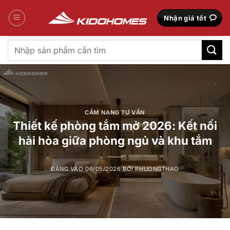
Bỏ
qua
Nhận giá tốt
nội
dung
Tìm
kiếm:
CẨM NANG TƯ VẤN
Thiết kế phòng tắm mở 2026: Kết nối
hài hòa giữa phòng ngủ và khu tắm
ĐĂNG VÀO
06/05/2026
BỞI
PHUONGTHAO