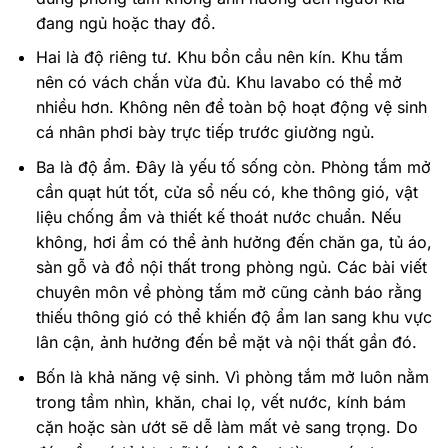
đang ngủ hoặc thay đồ.
Hai là độ riêng tư. Khu bồn cầu nên kín. Khu tắm
nên có vách chắn vừa đủ. Khu lavabo có thể mở
nhiều hơn. Không nên để toàn bộ hoạt động vệ sinh
cá nhân phơi bày trực tiếp trước giường ngủ.
Ba là độ ẩm. Đây là yếu tố sống còn. Phòng tắm mở
cần quạt hút tốt, cửa sổ nếu có, khe thông gió, vật
liệu chống ẩm và thiết kế thoát nước chuẩn. Nếu
không, hơi ẩm có thể ảnh hưởng đến chăn ga, tủ áo,
sàn gỗ và đồ nội thất trong phòng ngủ. Các bài viết
chuyên môn về phòng tắm mở cũng cảnh báo rằng
thiếu thông gió có thể khiến độ ẩm lan sang khu vực
lân cận, ảnh hưởng đến bề mặt và nội thất gần đó.
Bốn là khả năng vệ sinh. Vì phòng tắm mở luôn nằm
trong tầm nhìn, khăn, chai lọ, vết nước, kính bám
cặn hoặc sàn ướt sẽ dễ làm mất vẻ sang trọng. Do