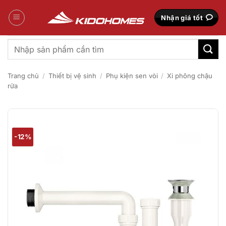
Bỏ
qua
Nhận giá tốt
nội
dung
Tìm
kiếm:
Trang chủ
/
Thiết bị vệ sinh
/
Phụ kiện sen vòi
/
Xi phông chậu
rửa
-12%