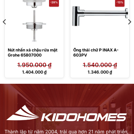
-28%
-13%
Nút nhấn xả chậu rửa mặt
Ống thải chữ P INAX A-
Grohe 65807000
603PV
1.950.000
₫
1.540.000
₫
Giá
Giá
1.404.000
₫
1.346.000
₫
gốc
gốc
Giá
Giá
là:
là:
hiện
hiện
1.950.000 ₫.
1.540.000 ₫.
tại
tại
là:
là:
1.404.000 ₫.
1.346.000 ₫.
Thành lập từ năm 2004, trải qua hơn 21 năm phát triển,