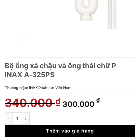
Bộ ống xả chậu và ống thải chữ P
INAX A-325PS
Thương hiệu:
INAX
|
Xuất xứ:
Việt Nam
340.000
Giá
Giá
₫
₫
300.000
gốc
hiện
là:
tại
Bộ ống xả chậu và ống thải chữ P INAX A-325PS số lượng
340.000 ₫.
là:
300.000 ₫
Thêm vào giỏ hàng