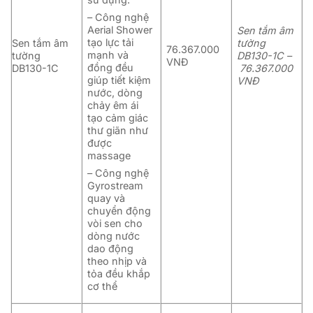
– Công nghệ
Aerial Shower
Sen tắm âm
tạo lực tải
Sen tắm âm
tường
76.367.000
mạnh và
tường
DB130-1C –
VNĐ
đồng đều
DB130-1C
76.367.000
giúp tiết kiệm
VNĐ
nước, dòng
chảy êm ái
tạo cảm giác
thư giãn như
được
massage
– Công nghệ
Gyrostream
quay và
chuyển động
vòi sen cho
dòng nước
dao động
theo nhịp và
tỏa đều khắp
cơ thể