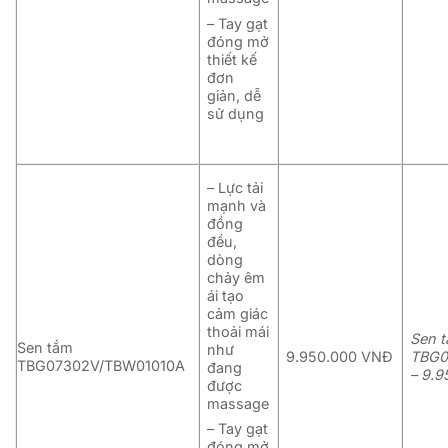
– Tay gạt
đóng mở
thiết kế
đơn
giản, dễ
sử dụng
– Lực tải
mạnh và
đồng
đều,
dòng
chảy êm
ái tạo
cảm giác
thoải mái
Sen 
Sen tắm
như
9.950.000 VNĐ
TBG0
TBG07302V/TBW01010A
đang
–
9.9
được
massage
– Tay gạt
đóng mở