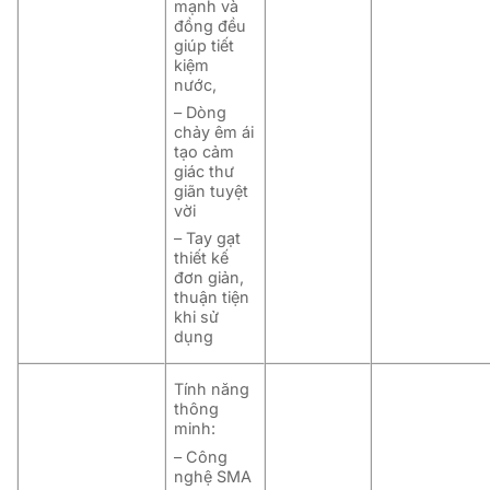
mạnh và
đồng đều
giúp tiết
kiệm
nước,
– Dòng
chảy êm ái
tạo cảm
giác thư
giãn tuyệt
vời
– Tay gạt
thiết kế
đơn giản,
thuận tiện
khi sử
dụng
Tính năng
thông
minh:
– Công
nghệ SMA