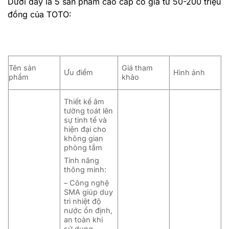
Dưới đây là 5 sản phẩm cao cấp có giá từ 50-200 triệu
đồng của TOTO:
Tên sản
Giá tham
Ưu điểm
Hình ảnh
phẩm
khảo
Thiết kế âm
tường
toát lên
sự tinh tế và
hiện đại cho
không gian
phòng tắm
Tính năng
thông minh:
– Công nghệ
SMA giúp duy
trì nhiệt độ
nước ổn định,
an toàn khi
sử dụng.