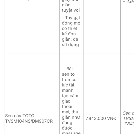
–
4.6
giãn
tuyệt vời
– Tay gạt
đóng mở
có thiết
kế đơn
giản, dễ
sử dụng
– Bát
sen to
tròn có
lực tải
mạnh
tạo cảm
giác
thoải
mái, thư
Sen 
Sen cây TOTO
giãn như
7.843.000 VNĐ
TVSM
TVSM104NS/DM907CR
đang
7.84
được
massage