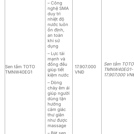
– Công
nghệ SMA
duy trì
nhiệt độ
nước luôn
ổn định,
an toàn
khi sử
dụng
– Lực tải
mạnh và
​Sen tắm TOTO
đồng đều
Sen tắm TOTO
17.907.000
TMNW40EG1-
giúp tiết
TMNW40EG1
VNĐ
17.907.000 VNĐ
kiệm nước
– Dòng
chảy êm ái
giúp người
dùng tận
hưởng
cảm giác
thư giãn
như được
massage
– Bát sen