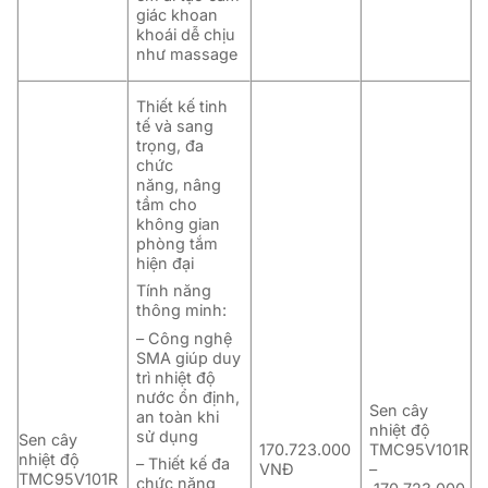
giác khoan
khoái dễ chịu
như massage
Thiết kế tinh
tế và sang
trọng, đa
chức
năng,
nâng
tầm cho
không gian
phòng tắm
hiện đại
Tính năng
thông minh:
– Công nghệ
SMA giúp duy
trì nhiệt độ
nước ổn định,
Sen cây
an toàn khi
nhiệt độ
sử dụng
Sen cây
170.723.000
TMC95V101R
nhiệt độ
– Thiết kế đa
VNĐ
–
TMC95V101R
chức năng