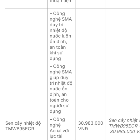
thuận tiện
– Công
nghệ SMA
duy trì
nhiệt độ
nước luôn
ổn định,
an toàn
khi sử
dụng
– Công
nghệ SMA
giúp duy
trì nhiệt độ
nước ổn
định, an
toàn cho
người sử
dụng
– Công
Sen cây nhiệt 
Sen cây nhiệt độ
30.983.000
nghệ
TMWB95ECR 
TMWB95ECR
VNĐ
Aerial với
30.983.000 
lực tải