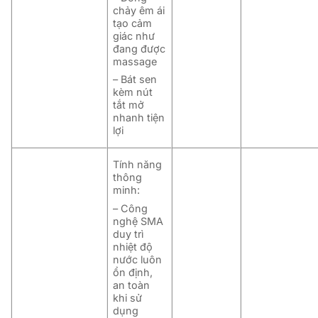
chảy êm ái
tạo cảm
giác như
đang được
massage
– Bát sen
kèm nút
tắt mở
nhanh tiện
lợi
Tính năng
thông
minh:
– Công
nghệ SMA
duy trì
nhiệt độ
nước luôn
ổn định,
an toàn
khi sử
dụng