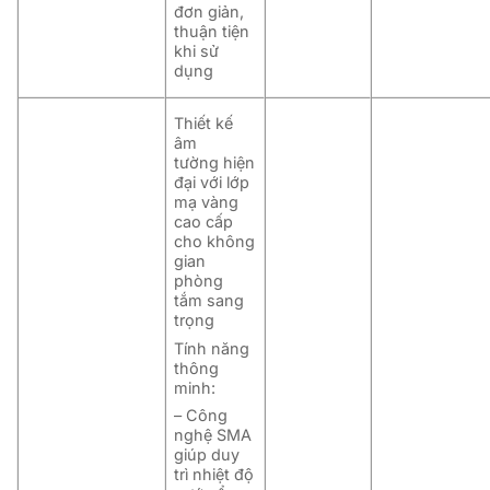
đơn giản,
thuận tiện
khi sử
dụng
Thiết kế
âm
tường
hiện
đại với lớp
mạ vàng
cao cấp
cho không
gian
phòng
tắm sang
trọng
Tính năng
thông
minh:
– Công
nghệ SMA
giúp duy
trì nhiệt độ