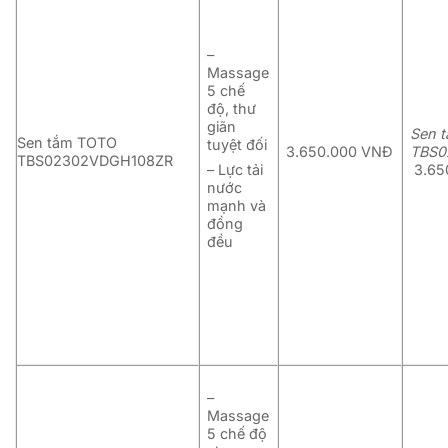
–
Massage
5 chế
độ, thư
giãn
Sen 
Sen tắm TOTO
tuyệt đối
3.650.000
VNĐ
TBS0
TBS02302VDGH108ZR
– Lực tải
3.65
nước
mạnh và
đồng
đều
–
Massage
5 chế độ