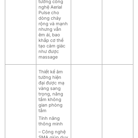
tường công
nghệ Aerial
Pulse cho
dòng chảy
rộng và mạnh
nhưng vẫn
êm ái, bao
khắp cơ thể
tạo cảm giác
như được
massage
Thiết kế âm
tường hiện
đại
được mạ
vàng sang
trọng, nâng
tầm không
gian phòng
tắm
Tính năng
thông minh
– Công nghệ
SMA giúp duy