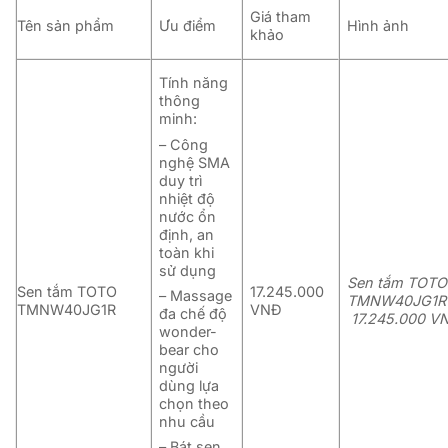
Giá tham
Tên sản phẩm
Ưu điểm
Hình ảnh
khảo
Tính năng
thông
minh:
– Công
nghệ SMA
duy trì
nhiệt độ
nước ổn
định, an
toàn khi
sử dụng
Sen tắm TOTO
Sen tắm TOTO
17.245.000
– Massage
TMNW40JG1R
TMNW40JG1R
VNĐ
đa chế độ
17.245.000 V
wonder-
bear cho
người
dùng lựa
chọn theo
nhu cầu
– Bát sen