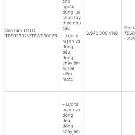
cho
người
dùng lựa
chọn tùy
theo nhu
Sen 
cầu
Sen tắm TOTO
3.940.000 VNĐ
TBS0
TBS02302V/TBW03002B
– Lực tải
– 3.
mạnh và
đồng
đều,
dòng
chảy êm
ái, tiết
kiệm
nước
– Lực tải
mạnh và
đồng
đều,
dòng
chảy êm