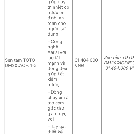
giúp duy
trì nhiệt độ
nước ổn
định, an
toàn cho
người sử
dụng
– Công
nghệ
Aerial với
Sen tắm TOTO
lực tải
Sen tắm TOTO
31.484.000
DM207ACF#PG
mạnh và
DM207ACF#PG
VNĐ
31.484.000 V
đồng đều
giúp tiết
kiệm
nước,
– Dòng
chảy êm ái
tạo cảm
giác thư
giãn tuyệt
vời
– Tay gạt
thiết kế