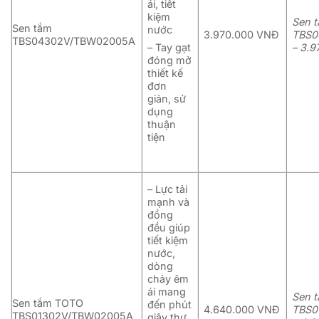
ái, tiết
kiệm
Sen 
Sen tắm
nước
3.970.000 VNĐ
TBS0
TBS04302V/TBW02005A
– Tay gạt
– 3.
đóng mở
thiết kế
đơn
giản, sử
dụng
thuận
tiện
– Lực tải
mạnh và
đồng
đều giúp
tiết kiệm
nước,
dòng
chảy êm
ái mang
Sen 
Sen tắm TOTO
đến phút
4.640.000 VNĐ
TBS0
TBS01302V/TBW02005A
giây thư