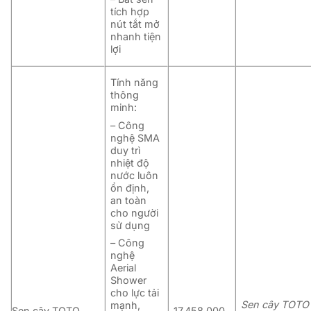
tích hợp
nút tắt mở
nhanh tiện
lợi
Tính năng
thông
minh:
– Công
nghệ SMA
duy trì
nhiệt độ
nước luôn
ổn định,
an toàn
cho người
sử dụng
– Công
nghệ
Aerial
Shower
cho lực tải
Sen cây TOTO
mạnh,
Sen cây TOTO
17.458.000