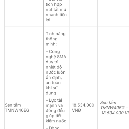
tích hợp
nút tắt mở
nhanh tiện
lợi
Tính năng
thông
minh:
– Công
nghệ SMA
duy trì
nhiệt độ
nước luôn
ổn định,
an toàn
khi sử
dụng
– Lực tải
Sen tắm
Sen tắm
18.534.000
mạnh và
TMNW40EG –
TMNW40EG
VNĐ
đồng đều
18.534.000 V
giúp tiết
kiệm nước
– Dòng