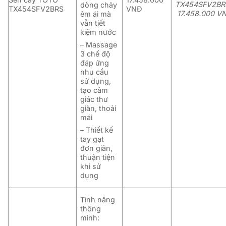
TX454SFV2BR
dòng chảy
TX454SFV2BRS
VNĐ
17.458.000 V
êm ái mà
vẫn tiết
kiệm nước
– Massage
3 chế độ
đáp ứng
nhu cầu
sử dụng,
tạo cảm
giác thư
giãn, thoải
mái
– Thiết kế
tay gạt
đơn giản,
thuận tiện
khi sử
dụng
Tính năng
thông
minh: