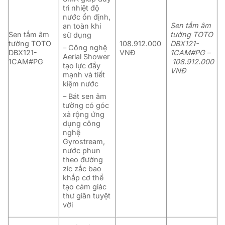
trì nhiệt độ
nước ổn định,
Sen tắm âm
an toàn khi
Sen tắm âm
tường TOTO
sử dụng
tường TOTO
108.912.000
DBX121-
– Công nghệ
DBX121-
VNĐ
1CAM#PG –
Aerial Shower
1CAM#PG
108.912.000
tạo lực đẩy
VNĐ
mạnh và tiết
kiệm nước
– Bát sen âm
tường có góc
xả rộng ứng
dụng công
nghệ
Gyrostream,
nước phun
theo đường
zic zắc bao
khắp cơ thể
tạo cảm giác
thư giãn tuyệt
vời