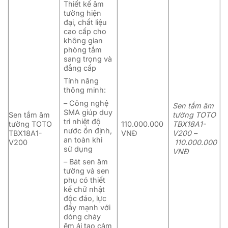
Thiết kế âm
tường hiện
đại, chất liệu
cao cấp
cho
không gian
phòng tắm
sang trọng và
đẳng cấp
Tính năng
thông minh:
– Công nghệ
Sen tắm âm
SMA giúp duy
Sen tắm âm
tường TOTO
trì nhiệt độ
tường TOTO
110.000.000
TBX18A1-
nước ổn định,
TBX18A1-
VNĐ
V200 –
an toàn khi
V200
110.000.000
sử dụng
VNĐ
– Bát sen âm
tường và sen
phụ có thiết
kế chữ nhật
độc đáo, lực
đẩy mạnh với
dòng chảy
êm ái tạo cảm