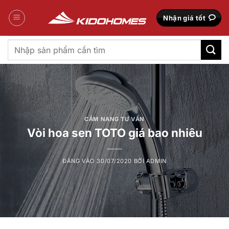
Bỏ
qua
Nhận giá tốt
nội
dung
Tìm
kiếm:
CẨM NANG TƯ VẤN
Vòi hoa sen TOTO giá bao nhiêu
ĐĂNG VÀO
30/07/2020
BỞI
ADMIN