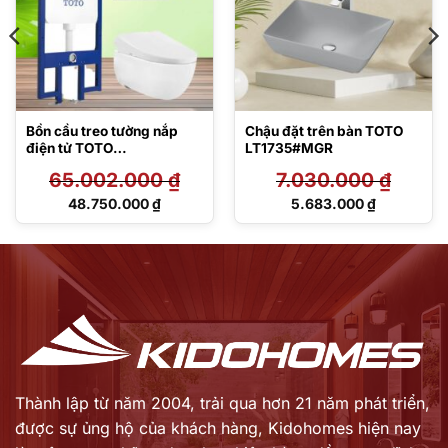
Bồn cầu treo tường nắp
Chậu đặt trên bàn TOTO
điện tử TOTO
LT1735#MGR
CW812REA/TCF47360GA
65.002.000
₫
7.030.000
₫
A/WH172AT/TCA546/MB1
75M#SS
Giá
Giá
48.750.000
₫
5.683.000
₫
gốc
gốc
Giá
Giá
là:
là:
hiện
hiện
65.002.000 ₫.
7.030.000 ₫.
tại
tại
là:
là:
48.750.000 ₫.
5.683.000 ₫.
Thành lập từ năm 2004, trải qua hơn 21 năm phát triển,
được sự ủng hộ của khách hàng,
Kidohomes hiện nay