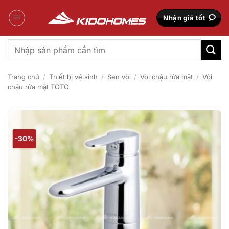
Bỏ
qua
Nhận giá tốt
nội
dung
Tìm
kiếm:
Trang chủ
/
Thiết bị vệ sinh
/
Sen vòi
/
Vòi chậu rửa mặt
/
Vòi
chậu rửa mặt TOTO
-30%