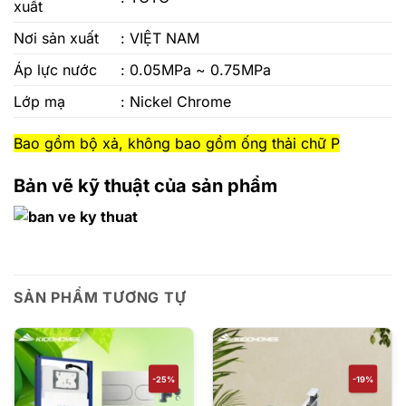
xuất
Nơi sản xuất
: VIỆT NAM
Áp lực nước
: 0.05MPa ~ 0.75MPa
Lớp mạ
: Nickel Chrome
Bao gồm bộ xả, không bao gồm ống thải chữ P
Bản vẽ kỹ thuật của sản phẩm
SẢN PHẨM TƯƠNG TỰ
-25%
-19%