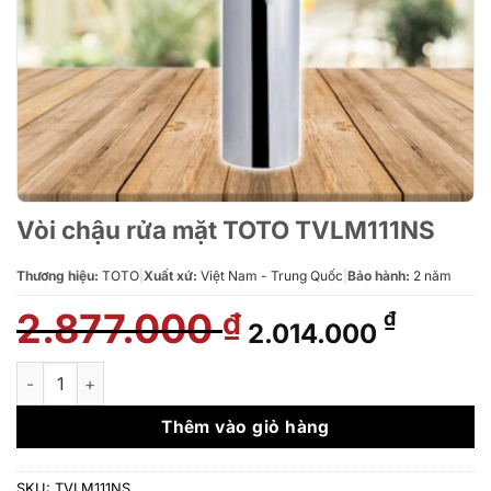
Vòi chậu rửa mặt TOTO TVLM111NS
Thương hiệu:
TOTO
|
Xuất xứ:
Việt Nam - Trung Quốc
|
Bảo hành:
2 năm
2.877.000
Giá
Giá
₫
₫
2.014.000
gốc
hiện
là:
tại
Vòi chậu rửa mặt TOTO TVLM111NS số lượng
2.877.000 ₫.
là:
2.014.0
Thêm vào giỏ hàng
SKU:
TVLM111NS