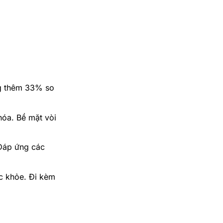
ăng thêm 33% so
hóa. Bề mặt vòi
 Đáp ứng các
c khỏe. Đi kèm