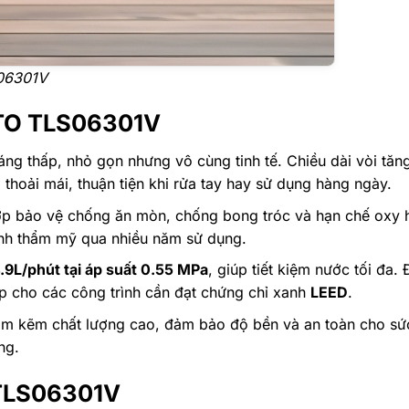
S06301V
TOTO TLS06301V
dáng thấp, nhỏ gọn nhưng vô cùng tinh tế. Chiều dài vòi t
 thoải mái, thuận tiện khi rửa tay hay sử dụng hàng ngày.
lớp bảo vệ chống ăn mòn, chống bong tróc và hạn chế oxy 
tính thẩm mỹ qua nhiều năm sử dụng.
.9L/phút tại áp suất 0.55 MPa
, giúp tiết kiệm nước tối đa.
ợp cho các công trình cần đạt chứng chỉ xanh
LEED
.
kim kẽm chất lượng cao, đảm bảo độ bền và an toàn cho sứ
ng.
 TLS06301V