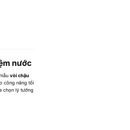
iệm nước
u mẫu
vòi chậu
ảo công năng tối
a chọn lý tưởng