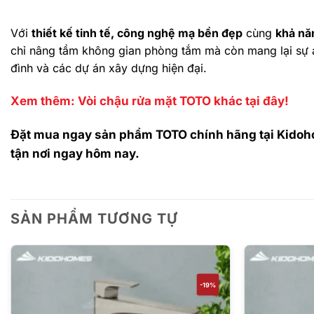
Với
thiết kế tinh tế, công nghệ mạ bền đẹp
cùng
khả năn
chỉ nâng tầm không gian phòng tắm mà còn mang lại sự an
đình và các dự án xây dựng hiện đại.
Xem thêm: Vòi chậu rửa mặt TOTO khác tại đây!
Đặt mua ngay sản phẩm TOTO chính hãng tại Kidohom
tận nơi ngay hôm nay.
SẢN PHẨM TƯƠNG TỰ
-19%