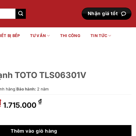
Nhận giá tốt
IẾT BỊ BẾP
TƯ VẤN
THI CÔNG
TIN TỨC
 lạnh TOTO TLS06301V
nh hãng
|
Bảo hành:
2 năm
Giá
Giá
₫
₫
1.715.000
gốc
hiện
là:
tại
06301V số lượng
2.450.000 ₫.
là:
1.715.000 ₫.
Thêm vào giỏ hàng