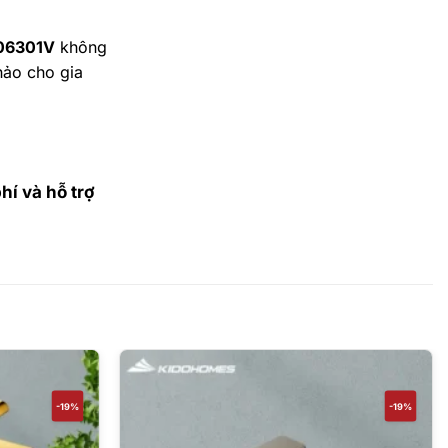
S06301V
không
hảo cho gia
í và hỗ trợ
-19%
-19%