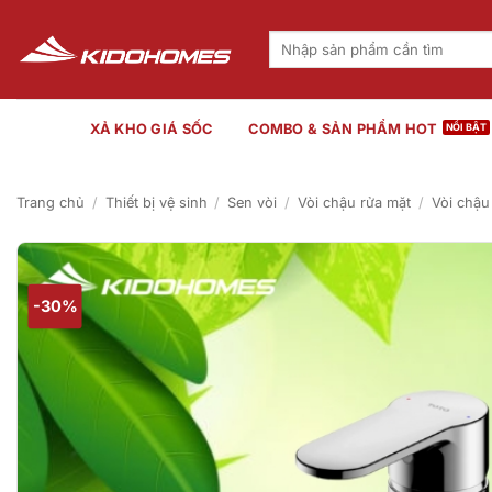
Bỏ
qua
Tìm
kiếm:
nội
dung
XẢ KHO GIÁ SỐC
COMBO & SẢN PHẨM HOT
Trang chủ
/
Thiết bị vệ sinh
/
Sen vòi
/
Vòi chậu rửa mặt
/
Vòi chậu
-30%