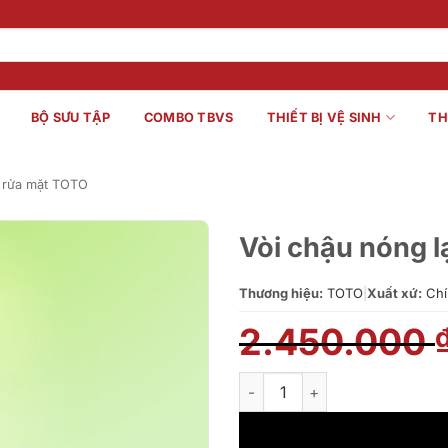
BỘ SƯU TẬP
COMBO TBVS
THIẾT BỊ VỆ SINH
TH
 rửa mặt TOTO
Vòi chậu nóng
Thương hiệu:
TOTO
|
Xuất xứ:
Chí
2.450.000
Vòi chậu nóng lạnh TOTO TLS