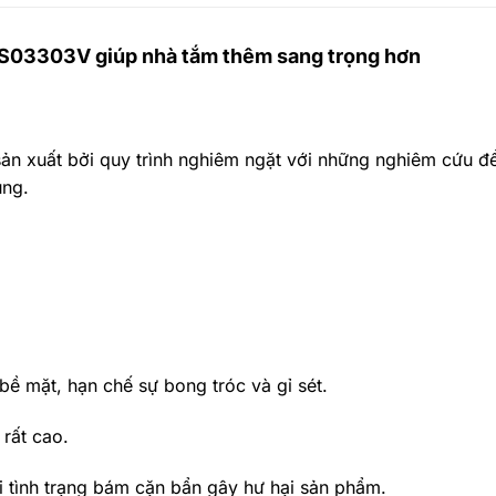
LS03303V giúp nhà tắm thêm sang trọng hơn
n xuất bởi quy trình nghiêm ngặt với những nghiêm cứu để 
ụng.
ề mặt, hạn chế sự bong tróc và gỉ sét.
rất cao.
i tình trạng bám cặn bẩn gây hư hại sản phẩm.