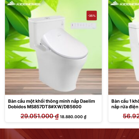
-35%
Bàn cầu một khối thông minh nắp Daelim
Bàn cầu 1 
Dobidos MS857DT8#XW/DB5600
nắp rửa điệ
29.051.000
₫
Giá
Giá
56.9
18.880.000
₫
gốc
hiện
là:
tại
29.051.000 ₫.
là:
000 ₫.
18.880.000 ₫.