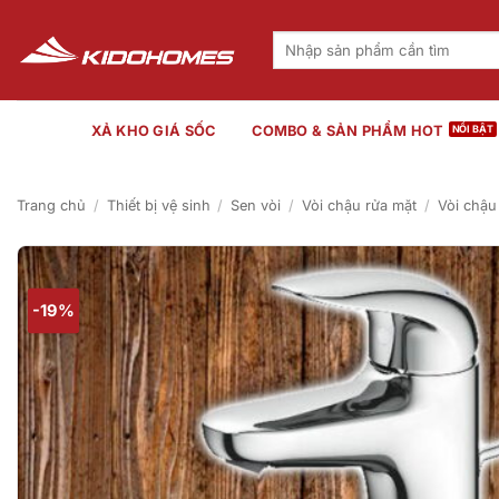
Bỏ
qua
Tìm
kiếm:
nội
dung
XẢ KHO GIÁ SỐC
COMBO & SẢN PHẨM HOT
Trang chủ
/
Thiết bị vệ sinh
/
Sen vòi
/
Vòi chậu rửa mặt
/
Vòi chậu
-19%