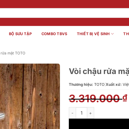
BỘ SƯU TẬP
COMBO TBVS
THIẾT BỊ VỆ SINH
TH
 rửa mặt TOTO
Vòi chậu rửa m
Thương hiệu:
TOTO
|
Xuất xứ:
Việ
3.319.000
₫
Vòi chậu rửa mặt Toto TLS03