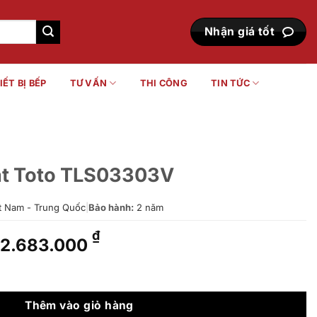
Nhận giá tốt
IẾT BỊ BẾP
TƯ VẤN
THI CÔNG
TIN TỨC
ặt Toto TLS03303V
t Nam - Trung Quốc
|
Bảo hành:
2 năm
Giá
Giá
₫
2.683.000
gốc
hiện
là:
tại
303V số lượng
3.319.000 ₫.
là:
2.683.000 ₫.
Thêm vào giỏ hàng