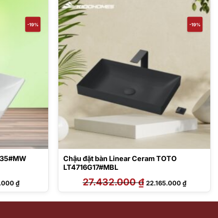
-19%
-19%
1735#MW
Chậu đặt bàn Linear Ceram TOTO
LT4716G17#MBL
Giá
27.432.000
₫
Giá
Giá
3.000
₫
22.165.000
₫
hiện
gốc
hiện
tại
là:
tại
000 ₫.
là:
27.432.000 ₫.
là:
5.683.000 ₫.
22.165.000