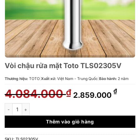
Vòi chậu rửa mặt Toto TLS02305V
Thương hiệu:
TOTO
|
Xuất xứ:
Việt Nam - Trung Quốc
|
Bảo hành:
2 năm
4.084.000
Giá
Giá
₫
₫
2.859.000
gốc
hiện
là:
tại
Vòi chậu rửa mặt Toto TLS02305V số lượng
4.084.000 ₫.
là:
2.859
Thêm vào giỏ hàng
SKU:
TLS02305V