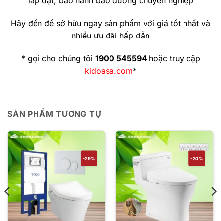
lắp đặt, bảo hành bảo dưỡng chuyên nghiệp
Hãy đến để sở hữu ngay sản phẩm với giá tốt nhất và
nhiều ưu đãi hấp dẫn
* gọi cho chúng tôi
1900 545594
hoặc truy cập
kidoasa.com
*
SẢN PHẨM TƯƠNG TỰ
-29%
-30%