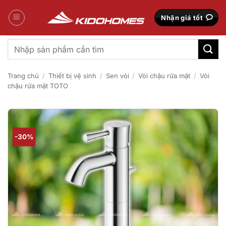
Bỏ
qua
Nhận giá tốt
nội
dung
Tìm
kiếm:
Trang chủ
/
Thiết bị vệ sinh
/
Sen vòi
/
Vòi chậu rửa mặt
/
Vòi
chậu rửa mặt TOTO
-30%