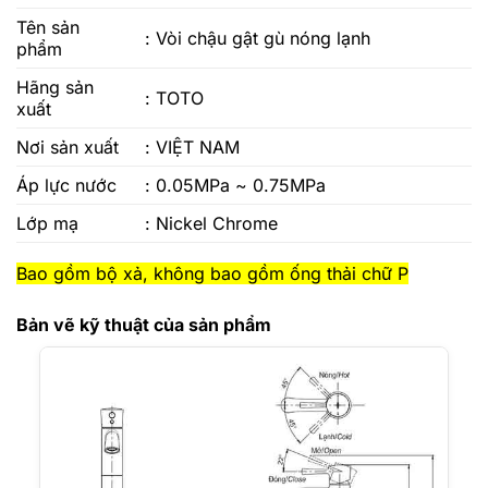
Tên sản
:
Vòi chậu gật gù nóng lạnh
phẩm
Hãng sản
: TOTO
xuất
Nơi sản xuất
: VIỆT NAM
Áp lực nước
: 0.05MPa ~ 0.75MPa
Lớp mạ
: Nickel Chrome
Bao gồm bộ xả, không bao gồm ống thải chữ P
Bản vẽ kỹ thuật của sản phẩm