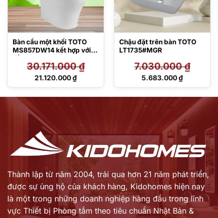
Bàn cầu một khối TOTO
Chậu đặt trên bàn TOTO
MS857DW14 kết hợp với
LT1735#MGR
nắp rửa điện tử Washlet
30.171.000
₫
7.030.000
₫
C5 – TCF24410AAA
(220V)
Giá
Giá
21.120.000
₫
5.683.000
₫
gốc
gốc
Giá
Giá
là:
là:
hiện
hiện
30.171.000 ₫.
7.030.000 ₫.
tại
tại
là:
là:
21.120.000 ₫.
5.683.000 ₫.
Thành lập từ năm 2004, trải qua hơn 21 năm phát triển,
được sự ủng hộ của khách hàng,
Kidohomes hiện nay
là một trong những doanh nghiệp hàng đầu trong lĩnh
vực Thiết bị Phòng tắm theo tiêu chuẩn Nhật Bản &