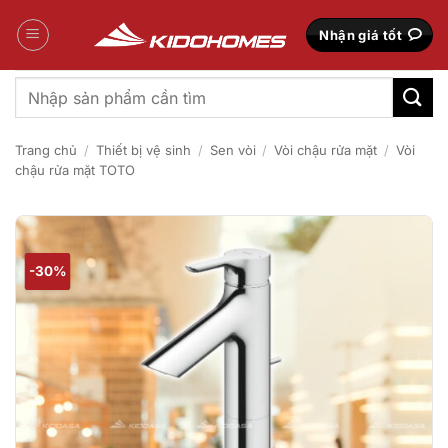
Bỏ
qua
Nhận giá tốt
nội
dung
Tìm
kiếm:
Trang chủ
/
Thiết bị vệ sinh
/
Sen vòi
/
Vòi chậu rửa mặt
/
Vòi
chậu rửa mặt TOTO
-30%