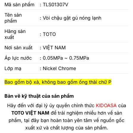
Mã sản phẩm
: TLS01307V
Tên sản
:
Vòi chậu gật gù nóng lạnh
phẩm
Hãng sản
: TOTO
xuất
Nơi sản xuất
: VIỆT NAM
Áp lực nước
: 0.05MPa ~ 0.75MPa
Lớp mạ
: Nickel Chrome
Bao gồm bộ xả, không bao gồm ống thải chữ P
Bản vẽ kỹ thuật của sản phẩm
Hãy đến với đại lý ủy quyền chính thức
KIDOASA
của
TOTO VIỆT NAM
để trải nghiệm nhiều hơn về sản
phẩm, tại đây bạn hoàn toàn yên tâm về nguồn gốc
xuất xứ và chất lượng của sản phẩm.