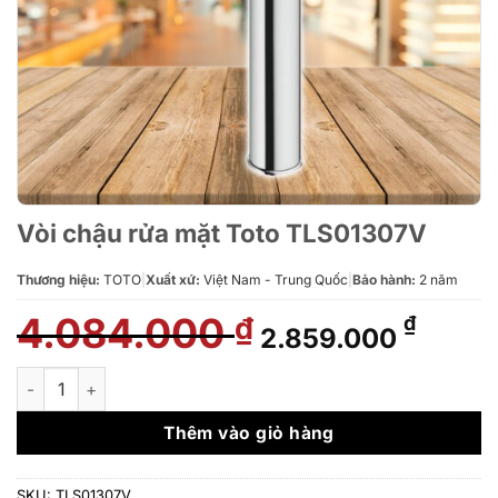
Vòi chậu rửa mặt Toto TLS01307V
Thương hiệu:
TOTO
|
Xuất xứ:
Việt Nam - Trung Quốc
|
Bảo hành:
2 năm
4.084.000
Giá
Giá
₫
₫
2.859.000
gốc
hiện
là:
tại
Vòi chậu rửa mặt Toto TLS01307V số lượng
4.084.000 ₫.
là:
2.859
Thêm vào giỏ hàng
SKU:
TLS01307V