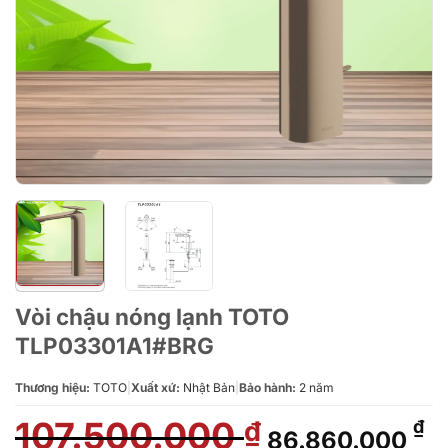
Vòi chậu nóng lạnh TOTO
TLP03301A1#BRG
Thương hiệu:
TOTO
|
Xuất xứ:
Nhật Bản
|
Bảo hành:
2 năm
107.500.000
Giá
G
₫
₫
86.860.000