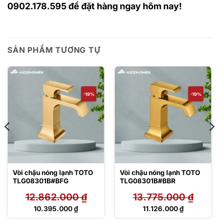
0902.178.595 để đặt hàng ngay hôm nay!
SẢN PHẨM TƯƠNG TỰ
-19%
-19%
Vòi chậu nóng lạnh TOTO
Vòi chậu nóng lạnh TOTO
TLG08301B#BFG
TLG08301B#BBR
12.862.000
₫
13.775.000
₫
Giá
Giá
10.395.000
₫
11.126.000
₫
gốc
gốc
Giá
Giá