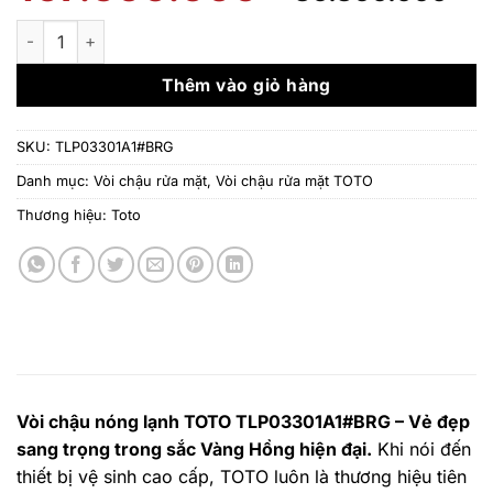
gốc
h
là:
tạ
Vòi chậu nóng lạnh TOTO TLP03301A1#BRG số lượng
107.500.000 ₫.
là
8
Thêm vào giỏ hàng
SKU:
TLP03301A1#BRG
Danh mục:
Vòi chậu rửa mặt
,
Vòi chậu rửa mặt TOTO
Thương hiệu:
Toto
Vòi chậu nóng lạnh TOTO TLP03301A1#BRG – Vẻ đẹp
sang trọng trong sắc Vàng Hồng hiện đại.
Khi nói đến
thiết bị vệ sinh cao cấp, TOTO luôn là thương hiệu tiên