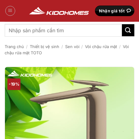
Bỏ
qua
Nhận giá tốt
nội
dung
Tìm
kiếm:
Trang chủ
/
Thiết bị vệ sinh
/
Sen vòi
/
Vòi chậu rửa mặt
/
Vòi
chậu rửa mặt TOTO
-19%