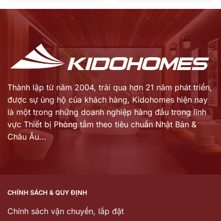
là:
là:
hiện
hiện
12.862.000 ₫.
13.775.000 ₫.
tại
tại
là:
là:
10.395.000 ₫.
11.126.000 ₫.
Thành lập từ năm 2004, trải qua hơn 21 năm phát triển,
được sự ủng hộ của khách hàng,
Kidohomes hiện nay
là một trong những doanh nghiệp hàng đầu trong lĩnh
vực Thiết bị Phòng tắm theo tiêu chuẩn Nhật Bản &
Châu Âu...
CHÍNH SÁCH & QUY ĐỊNH
Chính sách vận chuyển, lắp đặt