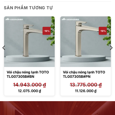
SẢN PHẨM TƯƠNG TỰ
-19%
-19%
Vòi chậu nóng lạnh TOTO
Vòi chậu nóng lạnh TOTO
TLG07305B#BN
TLG07305B#PN
14.943.000
₫
13.775.000
₫
Giá
Giá
12.075.000
₫
11.126.000
₫
gốc
gốc
Giá
Giá
là:
là:
hiện
hiện
14.943.000 ₫.
13.775.000 ₫.
tại
tại
là:
là:
12.075.000 ₫.
11.126.000 ₫.