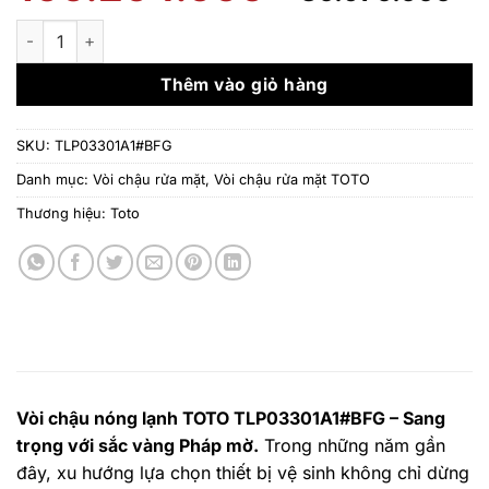
gốc
h
là:
t
Vòi chậu nóng lạnh TOTO TLP03301A1#BFG số lượng
100.204.000 ₫
l
8
Thêm vào giỏ hàng
SKU:
TLP03301A1#BFG
Danh mục:
Vòi chậu rửa mặt
,
Vòi chậu rửa mặt TOTO
Thương hiệu:
Toto
Vòi chậu nóng lạnh TOTO TLP03301A1#BFG – Sang
trọng với sắc vàng Pháp mờ.
Trong những năm gần
đây, xu hướng lựa chọn thiết bị vệ sinh không chỉ dừng