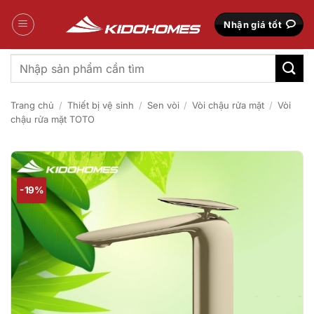
Bỏ
qua
Nhận giá tốt
nội
dung
Tìm
kiếm:
Trang chủ
/
Thiết bị vệ sinh
/
Sen vòi
/
Vòi chậu rửa mặt
/
Vòi
chậu rửa mặt TOTO
-19%