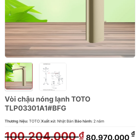
Vòi chậu nóng lạnh TOTO
TLP03301A1#BFG
Thương hiệu:
TOTO
|
Xuất xứ:
Nhật Bản
|
Bảo hành:
2 năm
100.204.000
Giá
G
₫
₫
80.970.000