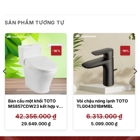
SẢN PHẨM TƯƠNG TỰ
-30%
-19%
Bàn cầu một khối TOTO
Vòi chậu nóng lạnh TOTO
MS857CDW23 kết hợp với
TLG04301B#MBL
nắp rửa điện tử Washlet S7
42.356.000
₫
6.313.000
₫
– TCF47360GAA
Giá
Giá
29.649.000
₫
5.099.000
₫
gốc
gốc
Giá
Giá
là:
là:
hiện
hiện
42.356.000 ₫.
6.313.000 ₫.
tại
tại