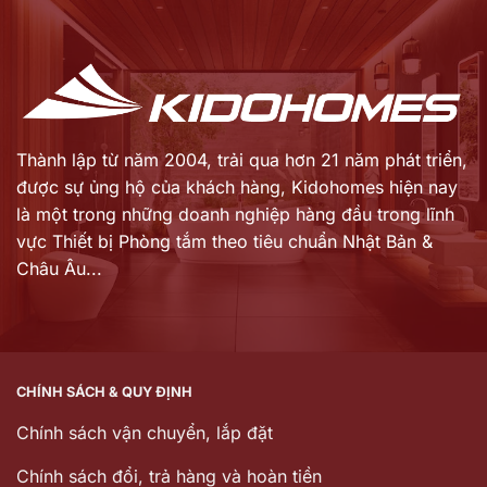
là:
là:
29.649.000 ₫.
5.099.000 ₫.
Thành lập từ năm 2004, trải qua hơn 21 năm phát triển,
được sự ủng hộ của khách hàng,
Kidohomes hiện nay
là một trong những doanh nghiệp hàng đầu trong lĩnh
vực Thiết bị Phòng tắm theo tiêu chuẩn Nhật Bản &
Châu Âu...
CHÍNH SÁCH & QUY ĐỊNH
Chính sách vận chuyển, lắp đặt
Chính sách đổi, trả hàng và hoàn tiền