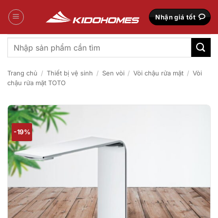
Bỏ
qua
Nhận giá tốt
nội
dung
Tìm
kiếm:
Trang chủ
/
Thiết bị vệ sinh
/
Sen vòi
/
Vòi chậu rửa mặt
/
Vòi
chậu rửa mặt TOTO
-19%