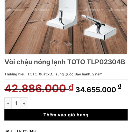
Vòi chậu nóng lạnh TOTO TLP02304B
Thương hiệu:
TOTO
|
Xuất xứ:
Trung Quốc
|
Bảo hành:
2 năm
42.886.000
Giá
Gi
₫
₫
34.655.000
gốc
hi
là:
tại
Vòi chậu nóng lạnh TOTO TLP02304B số lượng
42.886.000 ₫.
là:
34
Thêm vào giỏ hàng
SKU:
TLP02304B