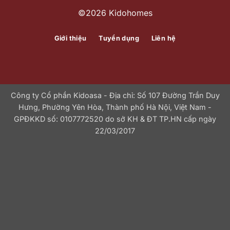
©2026 Kidohomes
Giới thiệu
Tuyển dụng
Liên hệ
Công ty Cổ phần Kidoasa - Địa chỉ: Số 107 Đường Trần Duy
Hưng, Phường Yên Hòa, Thành phố Hà Nội, Việt Nam -
GPĐKKD số: 0107772520 do sở KH & ĐT TP.HN cấp ngày
22/03/2017