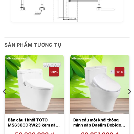
SẢN PHẨM TƯƠNG TỰ
-30%
-35%
Bàn cầu 1 khối TOTO
Bàn cầu một khối thông
MS636CDRW23 kèm nắp
minh nắp Daelim Dobidos
rửa điện tử TCF47360GAA
MS857DT8#XW/DB5600