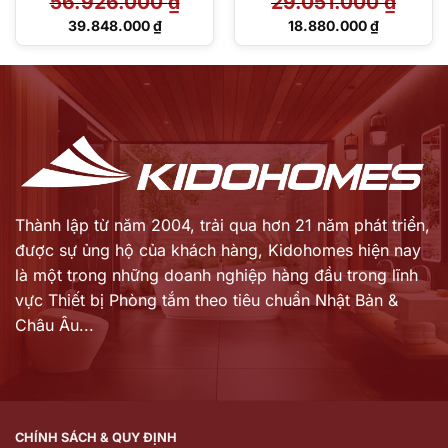
56.926.000
₫
29.051.000
₫
Giá
Giá
39.848.000
₫
18.880.000
₫
gốc
gốc
Giá
Giá
là:
là:
hiện
hiện
56.926.000 ₫.
29.051.000 ₫.
tại
tại
là:
là:
39.848.000 ₫.
18.880.000 ₫.
Thành lập từ năm 2004, trải qua hơn 21 năm phát triển,
được sự ủng hộ của khách hàng,
Kidohomes hiện nay
là một trong những doanh nghiệp hàng đầu trong lĩnh
vực Thiết bị Phòng tắm theo tiêu chuẩn Nhật Bản &
Châu Âu...
CHÍNH SÁCH & QUY ĐỊNH