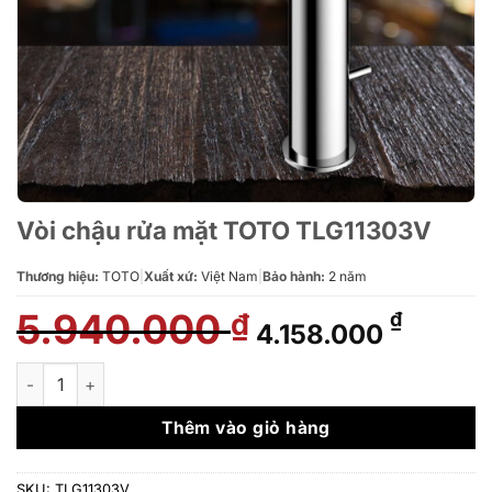
Vòi chậu rửa mặt TOTO TLG11303V
Thương hiệu:
TOTO
|
Xuất xứ:
Việt Nam
|
Bảo hành:
2 năm
5.940.000
Giá
Giá
₫
₫
4.158.000
gốc
hiện
là:
tại
Vòi chậu rửa mặt TOTO TLG11303V số lượng
5.940.000 ₫.
là:
4.158.
Thêm vào giỏ hàng
SKU:
TLG11303V