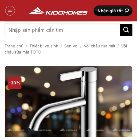
Bỏ
qua
Nhận giá tốt
nội
dung
Tìm
kiếm:
Trang chủ
/
Thiết bị vệ sinh
/
Sen vòi
/
Vòi chậu rửa mặt
/
Vòi
chậu rửa mặt TOTO
-30%