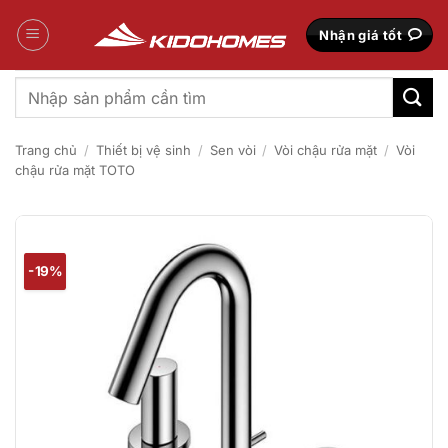
Bỏ
qua
Nhận giá tốt
nội
dung
Tìm
kiếm:
Trang chủ
/
Thiết bị vệ sinh
/
Sen vòi
/
Vòi chậu rửa mặt
/
Vòi
chậu rửa mặt TOTO
-19%