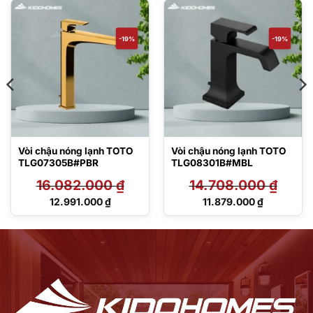
-19%
-19%
Vòi chậu nóng lạnh TOTO
Vòi chậu nóng lạnh TOTO
TLG07305B#PBR
TLG08301B#MBL
16.082.000
₫
14.708.000
₫
Giá
Giá
12.991.000
₫
11.879.000
₫
gốc
gốc
Giá
Giá
là:
là:
hiện
hiện
16.082.000 ₫.
14.708.000 ₫.
tại
tại
là:
là:
12.991.000 ₫.
11.879.000 ₫.