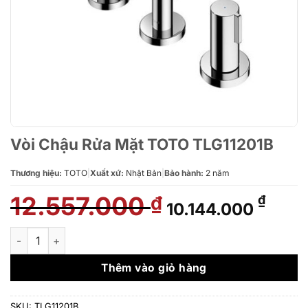
Vòi Chậu Rửa Mặt TOTO TLG11201B
Thương hiệu:
TOTO
|
Xuất xứ:
Nhật Bản
|
Bảo hành:
2 năm
12.557.000
Giá
Giá
₫
₫
10.144.000
gốc
hiện
là:
tại
Vòi Chậu Rửa Mặt TOTO TLG11201B số lượng
12.557.000 ₫.
là:
10.14
Thêm vào giỏ hàng
SKU:
TLG11201B