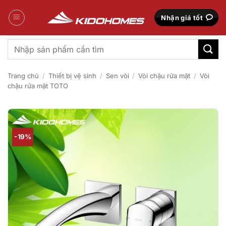
Bỏ
qua
Nhận giá tốt
nội
dung
Tìm
kiếm:
Trang chủ
/
Thiết bị vệ sinh
/
Sen vòi
/
Vòi chậu rửa mặt
/
Vòi
chậu rửa mặt TOTO
-19%