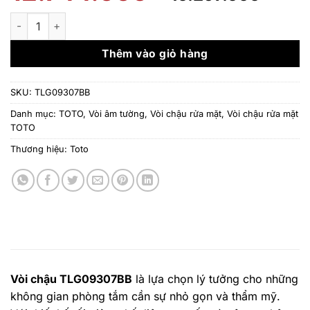
gốc
hiện
là:
tại
Vòi Chậu Gắn Tường TOTO (Vòi Ngắn) TLG09307BB số lượng
12.744.000 ₫.
là:
10.2
Thêm vào giỏ hàng
SKU:
TLG09307BB
Danh mục:
TOTO
,
Vòi âm tường
,
Vòi chậu rửa mặt
,
Vòi chậu rửa mặt
TOTO
Thương hiệu:
Toto
Vòi chậu TLG09307BB
là lựa chọn lý tưởng cho những
không gian phòng tắm cần sự nhỏ gọn và thẩm mỹ.