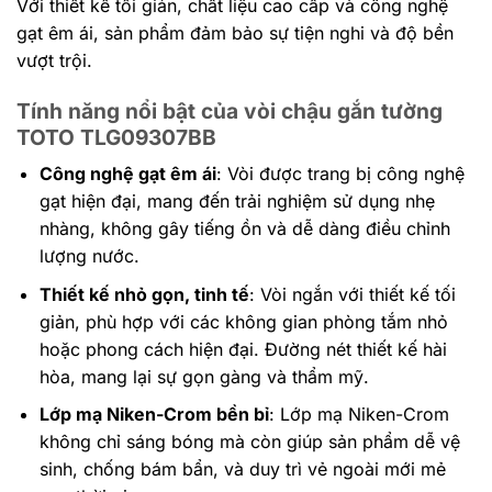
Với thiết kế tối giản, chất liệu cao cấp và công nghệ
gạt êm ái, sản phẩm đảm bảo sự tiện nghi và độ bền
vượt trội.
Tính năng nổi bật
của vòi chậu gắn tường
TOTO TLG09307BB
Công nghệ gạt êm ái
: Vòi được trang bị công nghệ
gạt hiện đại, mang đến trải nghiệm sử dụng nhẹ
nhàng, không gây tiếng ồn và dễ dàng điều chỉnh
lượng nước.
Thiết kế nhỏ gọn, tinh tế
: Vòi ngắn với thiết kế tối
giản, phù hợp với các không gian phòng tắm nhỏ
hoặc phong cách hiện đại. Đường nét thiết kế hài
hòa, mang lại sự gọn gàng và thẩm mỹ.
Lớp mạ Niken-Crom bền bỉ
: Lớp mạ Niken-Crom
không chỉ sáng bóng mà còn giúp sản phẩm dễ vệ
sinh, chống bám bẩn, và duy trì vẻ ngoài mới mẻ