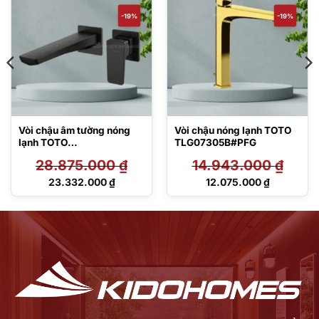
-19%
-19%
Vòi chậu âm tường nóng
Vòi chậu nóng lạnh TOTO
lạnh TOTO
TLG07305B#PFG
TLG07308BB#MBL
28.875.000
₫
14.943.000
₫
Giá
Giá
23.332.000
₫
12.075.000
₫
gốc
gốc
Giá
Giá
là:
là:
hiện
hiện
28.875.000 ₫.
14.943.000 ₫.
tại
tại
là:
là:
23.332.000 ₫.
12.075.000 ₫.