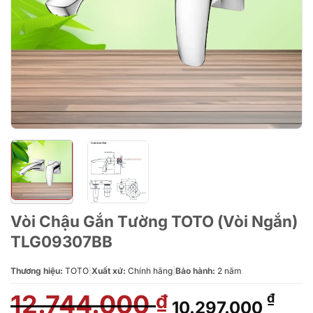
Vòi Chậu Gắn Tường TOTO (Vòi Ngắn)
TLG09307BB
Thương hiệu:
TOTO
|
Xuất xứ:
Chính hãng
|
Bảo hành:
2 năm
12.744.000
Giá
Giá
₫
₫
10.297.000