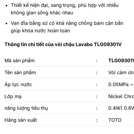
Thiết kế hiện đại, sang trọng, phù hợp với nhiều
không gian sống khác nhau
Van đĩa bằng sứ có khả năng chống bám cặn bẩn
giúp khóa nước hoàn toàn
Thông tin chi tiết của vòi chậu Lavabo TLG09301V
Mã sản phẩm
:
TLG09301
Tên sản phẩm
:
Vòi cảm ứn
Áp lực nước
:
0.05MPa ~
Lớp mạ
:
Nickel Ch
năng lượng tiêu thụ
:
0.4W( 0.6W
Hãng sản xuất
:
TOTO