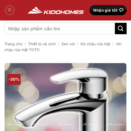
Bỏ
qua
Nhận giá tốt
nội
dung
Tìm
kiếm:
Trang chủ
/
Thiết bị vệ sinh
/
Sen vòi
/
Vòi chậu rửa mặt
/
Vòi
chậu rửa mặt TOTO
-30%