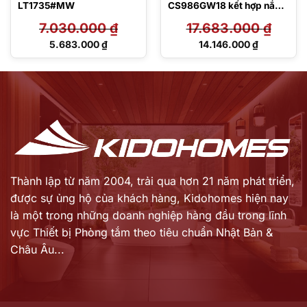
LT1735#MW
CS986GW18 kết hợp nắp
rửa Washlet
7.030.000
₫
17.683.000
₫
TCF23710AAA C2 Simple
Giá
Giá
5.683.000
₫
14.146.000
₫
gốc
gốc
Giá
Giá
là:
là:
hiện
hiện
7.030.000 ₫.
17.683.000 ₫.
tại
tại
là:
là:
5.683.000 ₫.
14.146.000 ₫.
Thành lập từ năm 2004, trải qua hơn 21 năm phát triển,
được sự ủng hộ của khách hàng,
Kidohomes hiện nay
là một trong những doanh nghiệp hàng đầu trong lĩnh
vực Thiết bị Phòng tắm theo tiêu chuẩn Nhật Bản &
Châu Âu...