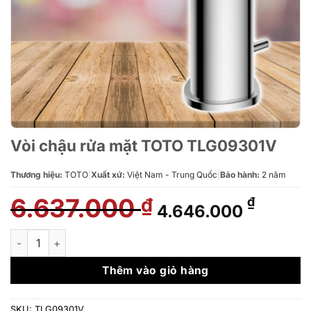
Vòi chậu rửa mặt TOTO TLG09301V
Thương hiệu:
TOTO
|
Xuất xứ:
Việt Nam - Trung Quốc
|
Bảo hành:
2 năm
6.637.000
Giá
Giá
₫
₫
4.646.000
gốc
hiện
là:
tại
Vòi chậu rửa mặt TOTO TLG09301V số lượng
6.637.000 ₫.
là:
4.646.
Thêm vào giỏ hàng
SKU:
TLG09301V