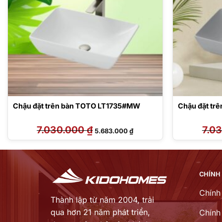
Chậu đặt trên bàn TOTO LT1735#MW
Chậu đặt tr
7.030.000
₫
Giá
Giá
7.0
5.683.000
₫
gốc
hiện
là:
tại
7.030.000 ₫.
là:
3.000 ₫.
5.683.000 ₫.
CHÍNH
Chính
Thành lập từ năm 2004, trải
qua hơn 21 năm phát triển,
Chính 