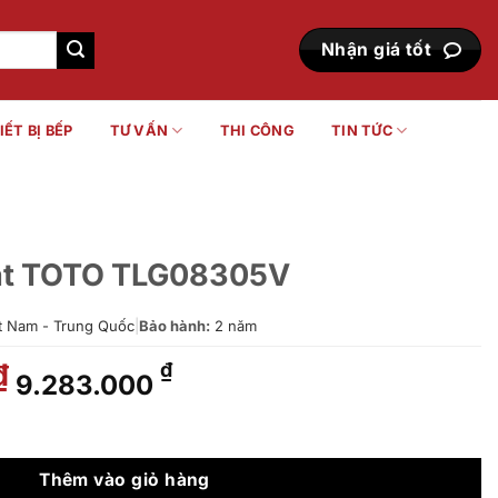
Nhận giá tốt
IẾT BỊ BẾP
TƯ VẤN
THI CÔNG
TIN TỨC
mặt TOTO TLG08305V
t Nam - Trung Quốc
|
Bảo hành:
2 năm
Giá
Giá
₫
₫
9.283.000
gốc
hiện
là:
tại
8305V số lượng
11.487.000 ₫.
là:
9.283.000 ₫.
Thêm vào giỏ hàng