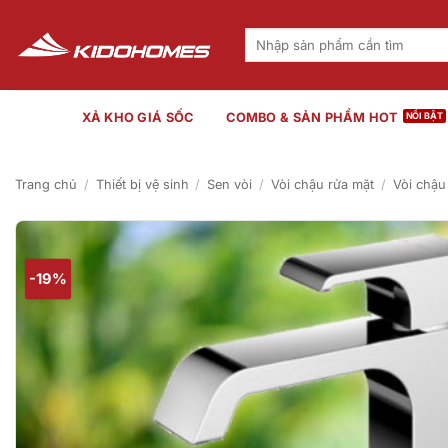
Bỏ
qua
Tìm
kiếm:
nội
dung
XẢ KHO GIÁ SỐC
COMBO & SẢN PHẨM HOT
Trang chủ
/
Thiết bị vệ sinh
/
Sen vòi
/
Vòi chậu rửa mặt
/
Vòi chậu
-19%