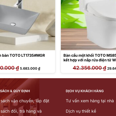
ên bàn TOTO LT1735#MGR
Bàn cầu một khối TOTO MS
kết hợp với nắp rửa điện tử W
TCF47360GAA
30.000
₫
Giá
Giá
42.356.000
₫
Giá
5.683.000
₫
29.6
gốc
hiện
gốc
là:
tại
là:
7.030.000 ₫.
là:
42.35
5.683.000 ₫.
 SÁCH & QUY ĐỊNH
DỊCH VỤ KHÁCH HÀNG
 sách vận chuyển, lắp đặt
Tư vấn xem hàng tại nhà
sách đổi, trả hàng và
Dịch vụ thiết kế