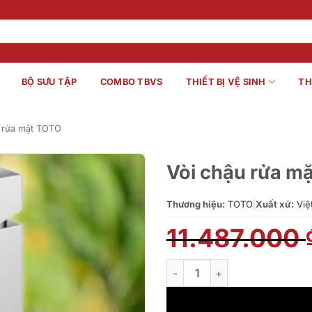
BỘ SƯU TẬP
COMBO TBVS
THIẾT BỊ VỆ SINH
TH
 rửa mặt TOTO
Vòi chậu rửa 
Thương hiệu:
TOTO
|
Xuất xứ:
Việ
11.487.000
Vòi chậu rửa mặt TOTO TLG0