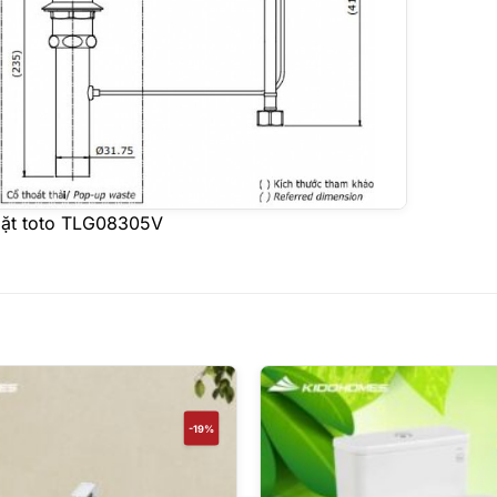
 mặt toto TLG08305V
-19%