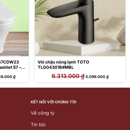
857CDW23
Vòi chậu nóng lạnh TOTO
ashlet S7 –
TLG04301B#MBL
Giá
6.313.000
₫
Giá
Giá
49.000
₫
5.099.000
₫
hiện
gốc
hiện
tại
là:
tại
6.000 ₫.
là:
6.313.000 ₫.
là:
29.649.000 ₫.
5.099.000 ₫
KẾT NỐI VỚI CHÚNG TÔI
Về công ty
Tin tức