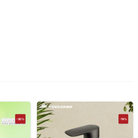
-30%
-19%