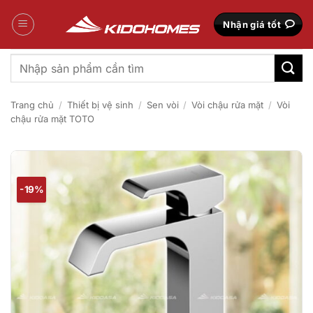
Bỏ
qua
Nhận giá tốt
nội
dung
Tìm
kiếm:
Trang chủ
/
Thiết bị vệ sinh
/
Sen vòi
/
Vòi chậu rửa mặt
/
Vòi
chậu rửa mặt TOTO
-19%