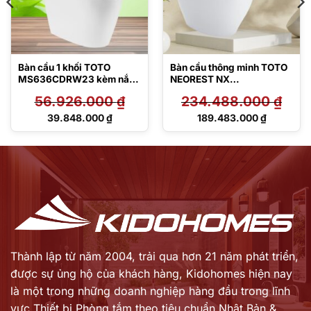
Bàn cầu 1 khối TOTO
Bàn cầu thông minh TOTO
MS636CDRW23 kèm nắp
NEOREST NX
rửa điện tử TCF47360GAA
CS902VT#NW1/T53P100
56.926.000
₫
234.488.000
₫
VR
Giá
Giá
39.848.000
₫
189.483.000
₫
gốc
gốc
Giá
Giá
là:
là:
hiện
hiện
56.926.000 ₫.
234.488.000 ₫.
tại
tại
là:
là:
39.848.000 ₫.
189.483.000 ₫.
Thành lập từ năm 2004, trải qua hơn 21 năm phát triển,
được sự ủng hộ của khách hàng,
Kidohomes hiện nay
là một trong những doanh nghiệp hàng đầu trong lĩnh
vực Thiết bị Phòng tắm theo tiêu chuẩn Nhật Bản &