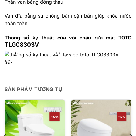
Thân van bằng đồng thau
Van đĩa bằng sứ chống bám cặn bẩn giúp khóa nước
hoàn toàn
Thông số kỹ thuật của vòi chậu rửa mặt TOTO
TLG08303V
â€‹
SẢN PHẨM TƯƠNG TỰ
-30%
-19%