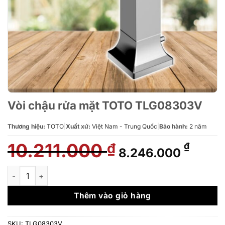
Vòi chậu rửa mặt TOTO TLG08303V
Thương hiệu:
TOTO
|
Xuất xứ:
Việt Nam - Trung Quốc
|
Bảo hành:
2 năm
10.211.000
Giá
Giá
₫
₫
8.246.000
gốc
hiện
là:
tại
Vòi chậu rửa mặt TOTO TLG08303V số lượng
10.211.000 ₫.
là:
8.246
Thêm vào giỏ hàng
SKU:
TLG08303V