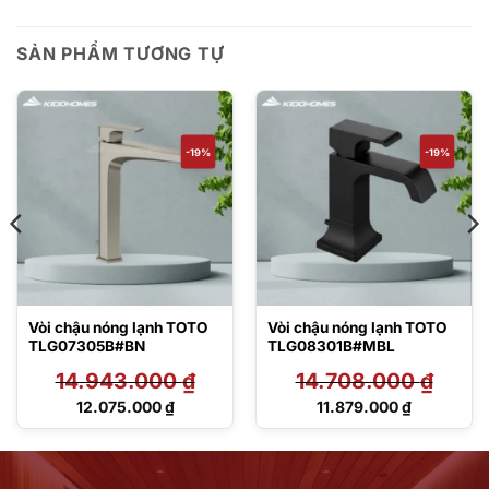
SẢN PHẨM TƯƠNG TỰ
-19%
-19%
Vòi chậu nóng lạnh TOTO
Vòi chậu nóng lạnh TOTO
TLG07305B#BN
TLG08301B#MBL
14.943.000
₫
14.708.000
₫
Giá
Giá
12.075.000
₫
11.879.000
₫
gốc
gốc
Giá
Giá
là:
là:
hiện
hiện
14.943.000 ₫.
14.708.000 ₫.
tại
tại
là:
là: