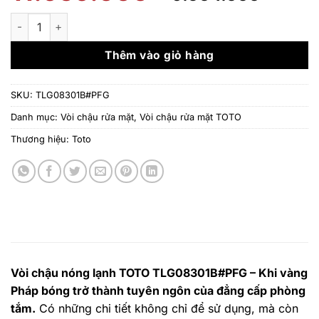
gốc
hiện
là:
tại
Vòi chậu nóng lạnh TOTO TLG08301B#PFG số lượng
11.959.000 ₫.
là:
9.664
Thêm vào giỏ hàng
SKU:
TLG08301B#PFG
Danh mục:
Vòi chậu rửa mặt
,
Vòi chậu rửa mặt TOTO
Thương hiệu:
Toto
Vòi chậu nóng lạnh TOTO TLG08301B#PFG – Khi vàng
Pháp bóng trở thành tuyên ngôn của đẳng cấp phòng
tắm.
Có những chi tiết không chỉ để sử dụng, mà còn