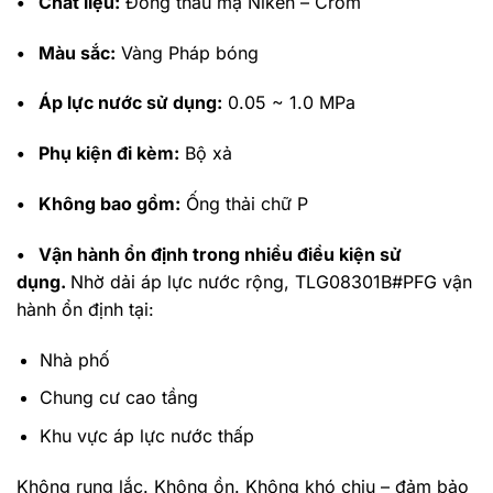
•
Chất liệu:
Đồng thau mạ Niken – Crom
•
Màu sắc:
Vàng Pháp bóng
•
Áp lực nước sử dụng:
0.05 ~ 1.0 MPa
•
Phụ kiện đi kèm:
Bộ xả
•
Không bao gồm:
Ống thải chữ P
•
Vận hành ổn định trong nhiều điều kiện sử
dụng.
Nhờ dải áp lực nước rộng, TLG08301B#PFG vận
hành ổn định tại:
Nhà phố
Chung cư cao tầng
Khu vực áp lực nước thấp
Không rung lắc. Không ồn. Không khó chịu – đảm bảo