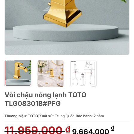
Vòi chậu nóng lạnh TOTO
TLG08301B#PFG
Thương hiệu:
TOTO
|
Xuất xứ:
Trung Quốc
|
Bảo hành:
2 năm
11.959.000
Giá
Giá
₫
₫
9.664.000