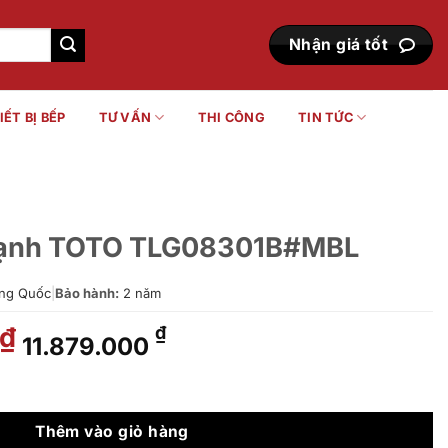
Nhận giá tốt
IẾT BỊ BẾP
TƯ VẤN
THI CÔNG
TIN TỨC
 lạnh TOTO TLG08301B#MBL
ng Quốc
|
Bảo hành:
2 năm
Giá
Giá
₫
₫
11.879.000
gốc
hiện
là:
tại
G08301B#MBL số lượng
14.708.000 ₫.
là:
11.879.000 ₫.
Thêm vào giỏ hàng