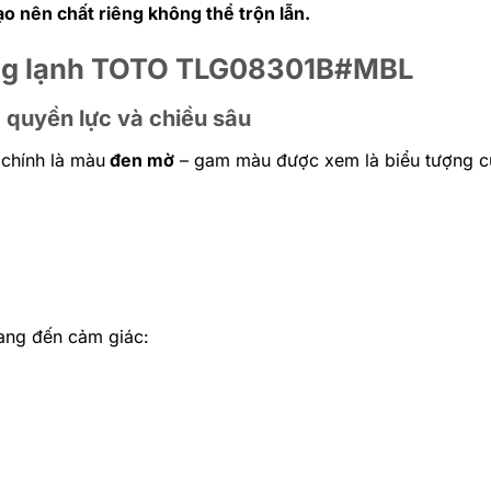
ạo nên chất riêng không thể trộn lẫn.
nóng lạnh TOTO TLG08301B#MBL
a quyền lực và chiều sâu
chính là màu
đen mờ
– gam màu được xem là biểu tượng c
ang đến cảm giác: