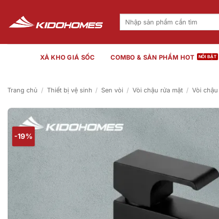
Bỏ
qua
Tìm
kiếm:
nội
dung
XẢ KHO GIÁ SỐC
COMBO & SẢN PHẨM HOT
Trang chủ
/
Thiết bị vệ sinh
/
Sen vòi
/
Vòi chậu rửa mặt
/
Vòi chậu
-19%