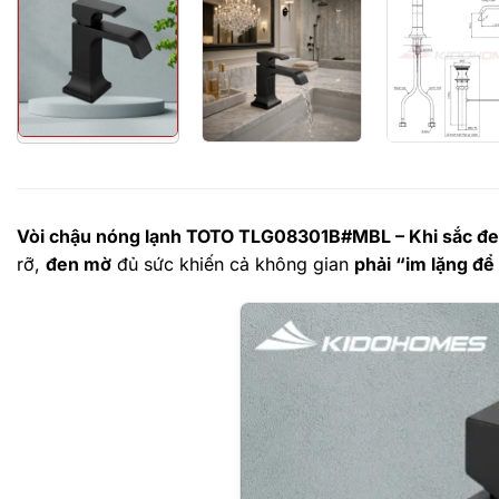
Vòi chậu nóng lạnh TOTO TLG08301B#MBL – Khi sắc đen 
rỡ,
đen mờ
đủ sức khiến cả không gian
phải “im lặng đ