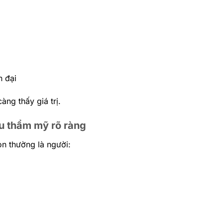
n đại
ng thấy giá trị.
gu thẩm mỹ rõ ràng
n thường là người: