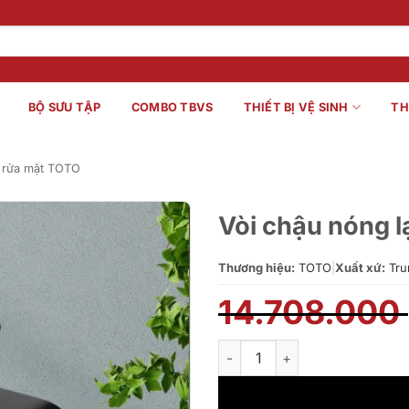
BỘ SƯU TẬP
COMBO TBVS
THIẾT BỊ VỆ SINH
TH
 rửa mặt TOTO
Vòi chậu nóng
Thương hiệu:
TOTO
|
Xuất xứ:
Tru
14.708.000
Vòi chậu nóng lạnh TOTO TL