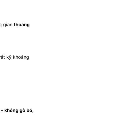
ng gian
thoáng
rất kỹ khoảng
 – không gò bó,