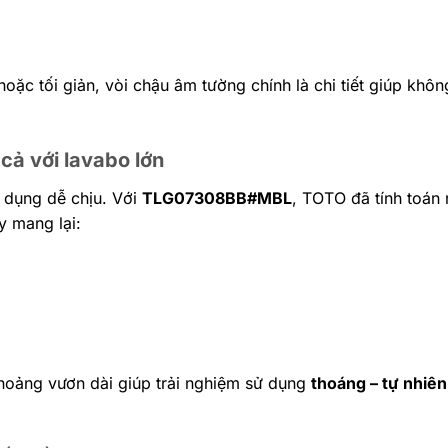
oặc tối giản, vòi chậu âm tường chính là chi tiết giúp khô
ả với lavabo lớn
 dụng dễ chịu. Với
TLG07308BB#MBL
, TOTO đã tính toán 
y mang lại:
 khoảng vươn dài giúp trải nghiệm sử dụng
thoáng – tự nhiên