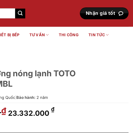
Nhận giá tốt
IẾT BỊ BẾP
TƯ VẤN
THI CÔNG
TIN TỨC
ờng nóng lạnh TOTO
MBL
ng Quốc
|
Bảo hành:
2 năm
0
Giá
Giá
₫
₫
23.332.000
gốc
hiện
là:
tại
h TOTO TLG07308BB#MBL số lượng
28.875.000 ₫.
là: