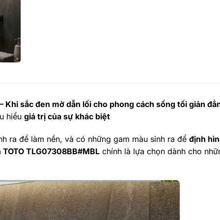
hi sắc đen mờ dẫn lối cho phong cách sống tối giản đẳ
u hiểu
giá trị của sự khác biệt
nh ra để làm nền, và có những gam màu sinh ra để
định hìn
ạnh TOTO TLG07308BB#MBL
chính là lựa chọn dành cho nhữ