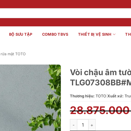
BỘ SƯU TẬP
COMBO TBVS
THIẾT BỊ VỆ SINH
TH
 rửa mặt TOTO
Vòi chậu âm tư
TLG07308BB#
Thương hiệu:
TOTO
|
Xuất xứ:
Tru
28.875.00
Vòi chậu âm tường nóng lạn