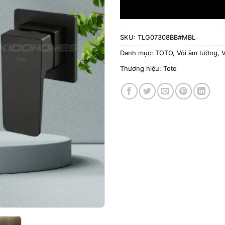
SKU:
TLG07308BB#MBL
Danh mục:
TOTO
,
Vòi âm tường
,
V
Thương hiệu:
Toto