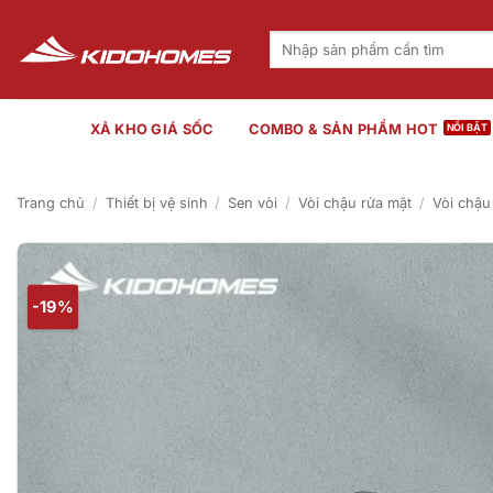
Bỏ
qua
Tìm
kiếm:
nội
dung
XẢ KHO GIÁ SỐC
COMBO & SẢN PHẨM HOT
Trang chủ
/
Thiết bị vệ sinh
/
Sen vòi
/
Vòi chậu rửa mặt
/
Vòi chậu
-19%