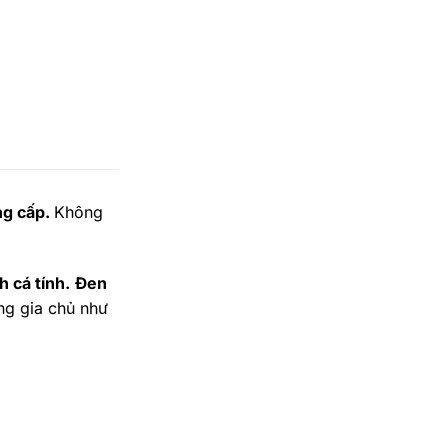
ng cấp.
Không
h cá tính.
Đen
ng gia chủ như