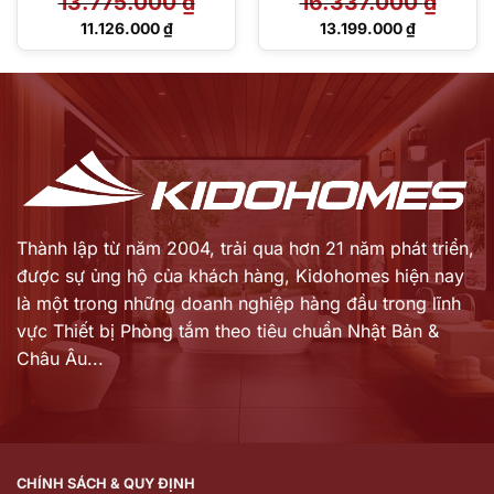
13.775.000
₫
16.337.000
₫
Giá
Giá
11.126.000
₫
13.199.000
₫
gốc
gốc
Giá
Giá
là:
là:
hiện
hiện
13.775.000 ₫.
16.337.000 ₫.
tại
tại
là:
là:
11.126.000 ₫.
13.199.000 ₫.
Thành lập từ năm 2004, trải qua hơn 21 năm phát triển,
được sự ủng hộ của khách hàng,
Kidohomes hiện nay
là một trong những doanh nghiệp hàng đầu trong lĩnh
vực Thiết bị Phòng tắm theo tiêu chuẩn Nhật Bản &
Châu Âu...
CHÍNH SÁCH & QUY ĐỊNH