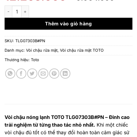
gốc
hiện
là:
tại
Vòi chậu nóng lạnh TOTO TLG07303B#PN số lượng
12.263.000 ₫.
là:
9.90
Thêm vào giỏ hàng
SKU:
TLG07303B#PN
Danh mục:
Vòi chậu rửa mặt
,
Vòi chậu rửa mặt TOTO
Thương hiệu:
Toto
Vòi chậu nóng lạnh TOTO TLG07303B#PN – Đỉnh cao
trải nghiệm từ từng thao tác nhỏ nhất.
Khi một chiếc
vòi chậu đủ tốt có thể thay đổi hoàn toàn cảm giác sử