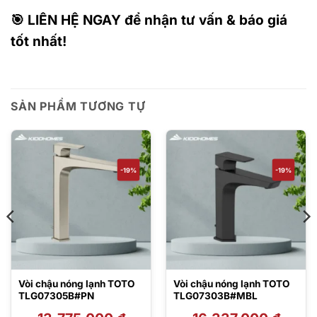
🎯 LIÊN HỆ NGAY để nhận tư vấn & báo giá
tốt nhất!
SẢN PHẨM TƯƠNG TỰ
-19%
-19%
Vòi chậu nóng lạnh TOTO
Vòi chậu nóng lạnh TOTO
TLG07305B#PN
TLG07303B#MBL