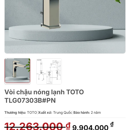
Vòi chậu nóng lạnh TOTO
TLG07303B#PN
Thương hiệu:
TOTO
|
Xuất xứ:
Trung Quốc
|
Bảo hành:
2 năm
12.263.000
Giá
Giá
₫
₫
9.904.000