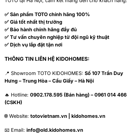
TOTO tại Hà Nội, cam kết mang đến cho khách hàng:
✅ Sản phẩm TOTO chính hãng 100%
✅ Giá tốt nhất thị trường
✅ Bảo hành chính hãng đầy đủ
✅ Tư vấn chuyên nghiệp từ đội ngũ kỹ thuật
✅ Dịch vụ lắp đặt tận nơi
THÔNG TIN LIÊN HỆ KIDOHOMES:
📍 Showroom TOTO KIDOHOMES:
Số 107 Trần Duy
Hưng – Trung Hòa – Cầu Giấy – Hà Nội
🔥 Hotline:
0902.178.595 (Bán hàng) – 0961 014 466
(CSKH)
🌐 Website:
totovietnam.vn | kidohomes.vn
📧 Email:
info@old.kidohomes.vn