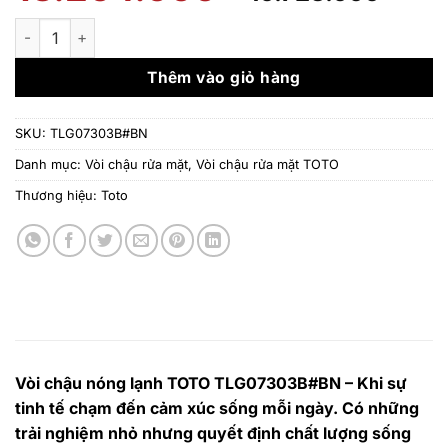
gốc
hiện
là:
tại
Vòi chậu nóng lạnh TOTO TLG07303B#BN số lượng
13.264.000 ₫.
là:
10.7
Thêm vào giỏ hàng
SKU:
TLG07303B#BN
Danh mục:
Vòi chậu rửa mặt
,
Vòi chậu rửa mặt TOTO
Thương hiệu:
Toto
Vòi chậu nóng lạnh TOTO TLG07303B#BN – Khi sự
tinh tế chạm đến cảm xúc sống mỗi ngày. Có những
trải nghiệm nhỏ nhưng quyết định chất lượng sống