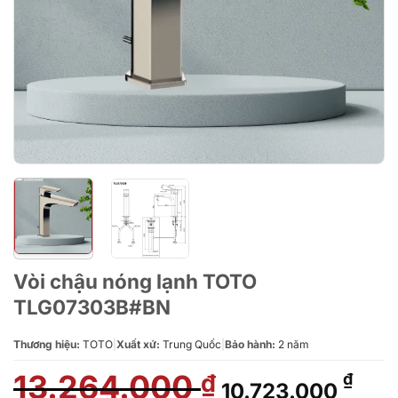
Vòi chậu nóng lạnh TOTO
TLG07303B#BN
Thương hiệu:
TOTO
|
Xuất xứ:
Trung Quốc
|
Bảo hành:
2 năm
13.264.000
Giá
Giá
₫
₫
10.723.000