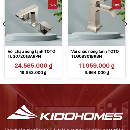
-19%
-19%
Vòi chậu nóng lạnh TOTO
Vòi chậu nóng lạnh TOTO
TLG07201BA#PN
TLG08301B#BN
24.565.000
₫
11.959.000
₫
Giá
Giá
19.853.000
₫
9.664.000
₫
gốc
gốc
Giá
Giá
là:
là:
hiện
hiện
24.565.000 ₫.
11.959.000 ₫.
tại
tại
là:
là:
19.853.000 ₫.
9.664.000 ₫.