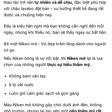
thao tác trở nên
tự nhiên và dễ chịu,
đặc biệt phù hợp
với chậu lavabo đặt bàn – xu hướng thiết kế đang rất
được ưa chuộng hiện nay.
Đây là kiểu tiện nghi mà bạn không cần nghĩ đến mỗi
ngày, nhưng khi thiếu nó, bạn sẽ thấy ngay sự bất tiện.
Bề mặt Niken mờ – Vẻ đẹp trầm lắng dành cho người
có gu
Nếu Niken bóng là sự nổi bật, thì
Niken mờ
lại là lựa
chọn của những người
thực sự hiểu thẩm mỹ.
Không bám vân tay
Ít lộ vết nước
Luôn giữ cảm giác sạch và gọn gàng
Màu Niken mờ không gây chói dưới ánh đèn, không
phô trương, nhưng lại tạo nên một
nền thẩm mỹ rất