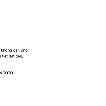
 không cần phô
iết đắt tiền,
nh TOTO