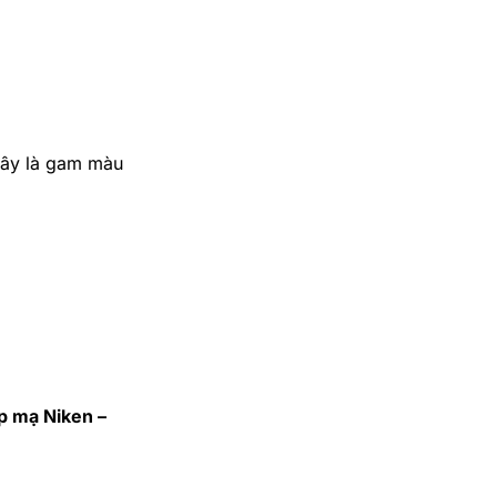
Đây là gam màu
p mạ Niken –