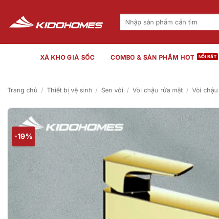
Bỏ
qua
Tìm
kiếm:
nội
dung
XẢ KHO GIÁ SỐC
COMBO & SẢN PHẨM HOT
Trang chủ
/
Thiết bị vệ sinh
/
Sen vòi
/
Vòi chậu rửa mặt
/
Vòi chậu
-19%