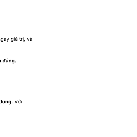
ay giá trị, và
n đúng.
 dụng.
Với