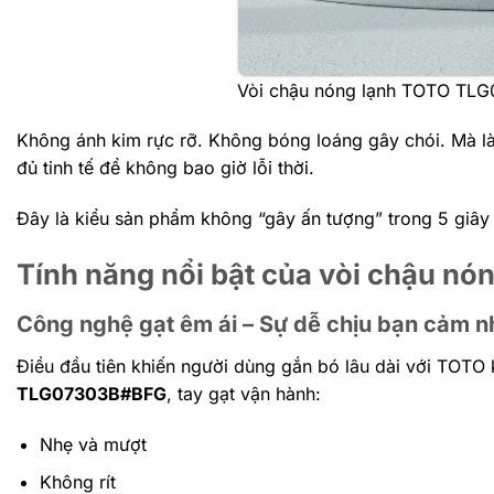
Vòi chậu nóng lạnh TOTO TL
Không ánh kim rực rỡ.
Không bóng loáng gây chói.
Mà là
đủ tinh tế để không bao giờ lỗi thời.
Đây là kiểu sản phẩm không “gây ấn tượng” trong 5 giâ
Tính năng nổi bật của vòi chậu 
Công nghệ gạt êm ái – Sự dễ chịu bạn cảm n
Điều đầu tiên khiến người dùng gắn bó lâu dài với TOTO
TLG07303B#BFG
, tay gạt vận hành:
Nhẹ và mượt
Không rít