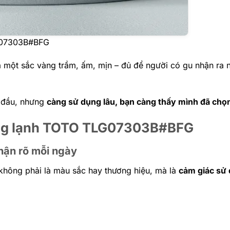
G07303B#BFG
 một sắc vàng trầm, ấm, mịn – đủ để người có gu nhận ra ng
y đầu, nhưng
càng sử dụng lâu, bạn càng thấy mình đã chọ
nóng lạnh TOTO TLG07303B#BFG
hận rõ mỗi ngày
 không phải là màu sắc hay thương hiệu, mà là
cảm giác sử