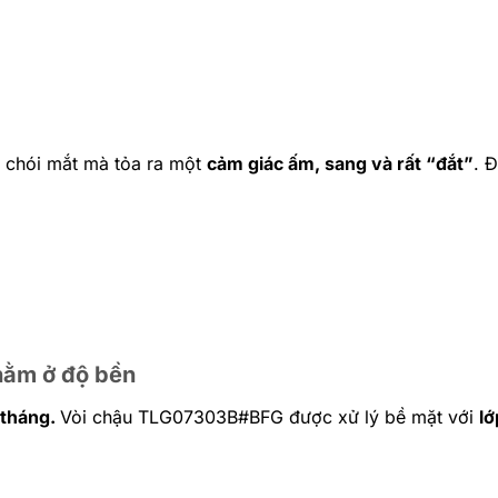
 chói mắt mà tỏa ra một
cảm giác ấm, sang và rất “đắt”
. 
 nằm ở độ bền
 tháng.
Vòi chậu TLG07303B#BFG được xử lý bề mặt với
lớ