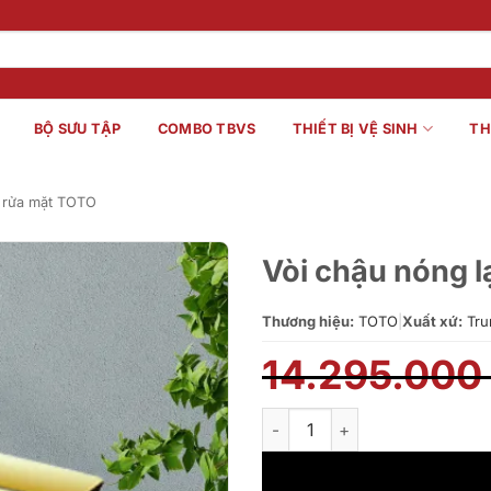
BỘ SƯU TẬP
COMBO TBVS
THIẾT BỊ VỆ SINH
TH
 rửa mặt TOTO
Vòi chậu nóng
Thương hiệu:
TOTO
|
Xuất xứ:
Tru
14.295.00
Vòi chậu nóng lạnh TOTO TL