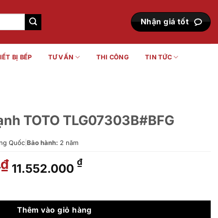
Nhận giá tốt
IẾT BỊ BẾP
TƯ VẤN
THI CÔNG
TIN TỨC
 lạnh TOTO TLG07303B#BFG
ng Quốc
|
Bảo hành:
2 năm
0
Giá
Giá
₫
₫
11.552.000
gốc
hiện
là:
tại
G07303B#BFG số lượng
14.295.000 ₫.
là:
11.552.000 ₫.
Thêm vào giỏ hàng