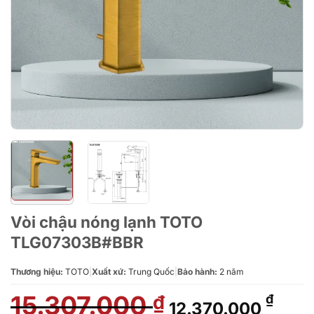
Vòi chậu nóng lạnh TOTO
TLG07303B#BBR
Thương hiệu:
TOTO
|
Xuất xứ:
Trung Quốc
|
Bảo hành:
2 năm
15.307.000
Giá
Giá
₫
₫
12.370.000