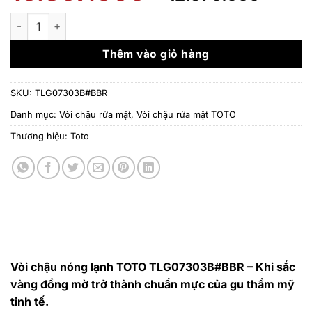
gốc
hiện
là:
tại
Vòi chậu nóng lạnh TOTO TLG07303B#BBR số lượng
15.307.000 ₫.
là:
12.3
Thêm vào giỏ hàng
SKU:
TLG07303B#BBR
Danh mục:
Vòi chậu rửa mặt
,
Vòi chậu rửa mặt TOTO
Thương hiệu:
Toto
Vòi chậu nóng lạnh TOTO TLG07303B#BBR – Khi sắc
vàng đồng mờ trở thành chuẩn mực của gu thẩm mỹ
tinh tế.