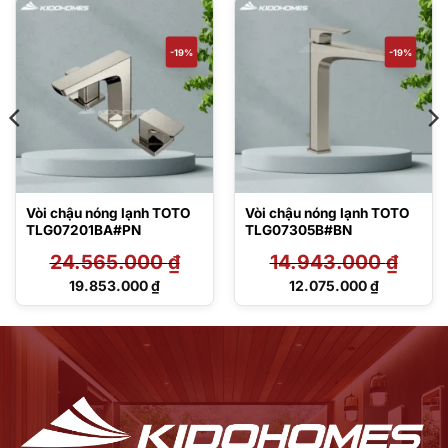
-19%
-19%
Vòi chậu nóng lạnh TOTO
Vòi chậu nóng lạnh TOTO
TLG07201BA#PN
TLG07305B#BN
24.565.000
₫
14.943.000
₫
Giá
Giá
19.853.000
₫
12.075.000
₫
gốc
gốc
Giá
Giá
là:
là:
hiện
hiện
24.565.000 ₫.
14.943.000 ₫.
tại
tại
là:
là:
19.853.000 ₫.
12.075.000 ₫.