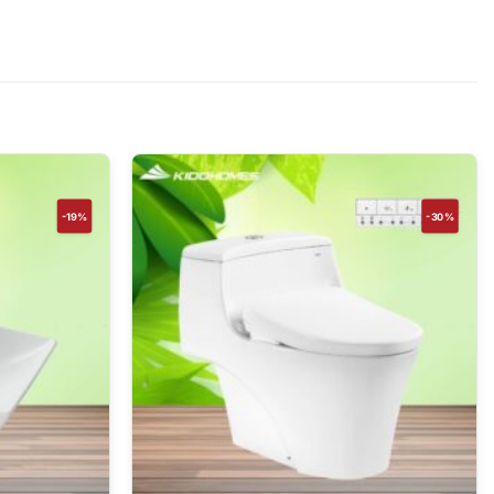
-19%
-30%