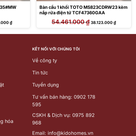
1735#MW
Bàn cầu 1 khối TOTO MS823CDRW23 kèm
nắp rửa điện tử TCF47360GAA
Giá
54.461.000
₫
Giá
Giá
3.000
₫
38.123.000
₫
hiện
gốc
hiện
tại
là:
tại
000 ₫.
là:
54.461.000 ₫.
là:
5.683.000 ₫.
38.123.000
KẾT NỐI VỚI CHÚNG TÔI
Về công ty
Tin tức
ặt
Tuyển dụng
Tư vấn bán hàng: 0902 178
595
CSKH & Dịch vụ: 0975 892
ng hóa
968
Email: info@kidohomes.vn