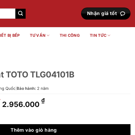
Nhận giá tốt
IẾT BỊ BẾP
TƯ VẤN
THI CÔNG
TIN TỨC
ặt TOTO TLG04101B
ng Quốc
|
Bảo hành:
2 năm
Giá
Giá
₫
₫
2.956.000
gốc
hiện
là:
tại
101B số lượng
3.652.000 ₫.
là:
2.956.000 ₫.
Thêm vào giỏ hàng