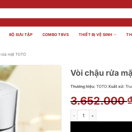
BỘ SƯU TẬP
COMBO TBVS
THIẾT BỊ VỆ SINH
TH
 rửa mặt TOTO
Vòi chậu rửa m
Thương hiệu:
TOTO
|
Xuất xứ:
Tru
3.652.000
Vòi chậu rửa mặt TOTO TLG04