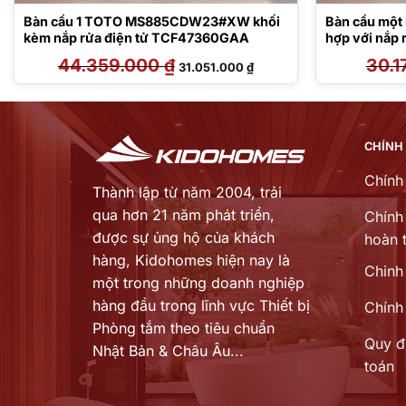
Bàn cầu 1 TOTO MS885CDW23#XW khối
Bàn cầu một
kèm nắp rửa điện tử TCF47360GAA
hợp với nắp 
TCF24410AA
44.359.000
₫
Giá
Giá
30.1
31.051.000
₫
gốc
hiện
là:
tại
44.359.000 ₫.
là:
3.000 ₫.
31.051.000 ₫.
CHÍNH
Chính
Thành lập từ năm 2004, trải
qua hơn 21 năm phát triển,
Chính 
được sự ủng hộ của khách
hoàn t
hàng,
Kidohomes hiện nay là
Chinh
một trong những doanh nghiệp
hàng đầu trong lĩnh vực Thiết bị
Chính
Phòng tắm theo tiêu chuẩn
Quy đ
Nhật Bản & Châu Âu...
toán