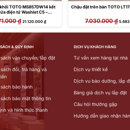
 khối TOTO MS857DW14 kết
Chậu đặt trên bàn TOTO LT
rửa điện tử Washlet C5 –
A (220V)
71.000
₫
Giá
Giá
7.030.000
₫
Giá
21.120.000
₫
5.68
gốc
hiện
gốc
là:
tại
là:
30.171.000 ₫.
là:
7.030.
21.120.000 ₫.
 SÁCH & QUY ĐỊNH
DỊCH VỤ KHÁCH HÀNG
 sách vận chuyển, lắp đặt
Tư vấn xem hàng tại nhà
sách đổi, trả hàng và
Dịch vụ thiết kế
iền
Dịch vu bảo dưỡng, lắp đ
 sách bảo hành
Bảng giá dịch vụ lắp đặt
 sách bảo mật thông tin
Câu hỏi thường gặp
ịnh và hình thức thanh
Hướng dẫn giao nhận hà