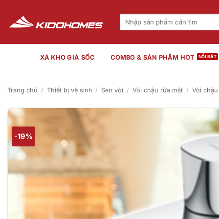
Bỏ
qua
Tìm
kiếm:
nội
dung
XẢ KHO GIÁ SỐC
COMBO & SẢN PHẨM HOT
Trang chủ
/
Thiết bị vệ sinh
/
Sen vòi
/
Vòi chậu rửa mặt
/
Vòi chậu
-19%