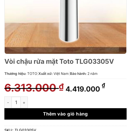
Vòi chậu rửa mặt Toto TLG03305V
Thương hiệu:
TOTO
|
Xuất xứ:
Việt Nam
|
Bảo hành:
2 năm
6.313.000
Giá
Giá
₫
₫
4.419.000
gốc
hiện
là:
tại
Vòi chậu rửa mặt Toto TLG03305V số lượng
6.313.000 ₫.
là:
4.419.0
Thêm vào giỏ hàng
SKU:
TLG03305V