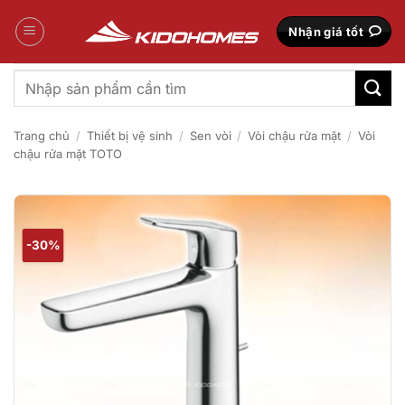
Bỏ
qua
Nhận giá tốt
nội
dung
Tìm
kiếm:
Trang chủ
/
Thiết bị vệ sinh
/
Sen vòi
/
Vòi chậu rửa mặt
/
Vòi
chậu rửa mặt TOTO
-30%