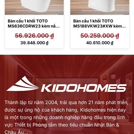
Bàn cầu 1 khối TOTO
Bàn cầu 1 khối TOTO
MS636CDRW23 kèm nắp
MS188VKW23#XW kèm
rửa điện tử TCF47360GAA
nắp rửa điện tử
56.926.000
₫
50.259.000
₫
TCF47360GAA
Giá
Giá
39.848.000
₫
40.610.000
₫
gốc
gốc
Giá
Giá
là:
là:
hiện
hiện
56.926.000 ₫.
50.259.000 ₫.
tại
tại
là:
là:
39.848.000 ₫.
40.610.000 ₫.
Thành lập từ năm 2004, trải qua hơn 21 năm phát triển,
được sự ủng hộ của khách hàng,
Kidohomes hiện nay
là một trong những doanh nghiệp hàng đầu trong lĩnh
vực Thiết bị Phòng tắm theo tiêu chuẩn Nhật Bản &
Châu Âu...