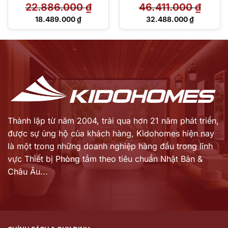
22.886.000
₫
46.411.000
₫
TCF47360GAA
Giá
Giá
18.489.000
₫
32.488.000
₫
gốc
gốc
Giá
Giá
là:
là:
hiện
hiện
22.886.000 ₫.
46.411.000 ₫.
tại
tại
là:
là:
18.489.000 ₫.
32.488.000 ₫.
Thành lập từ năm 2004, trải qua hơn 21 năm phát triển,
được sự ủng hộ của khách hàng,
Kidohomes hiện nay
là một trong những doanh nghiệp hàng đầu trong lĩnh
vực Thiết bị Phòng tắm theo tiêu chuẩn Nhật Bản &
Châu Âu...