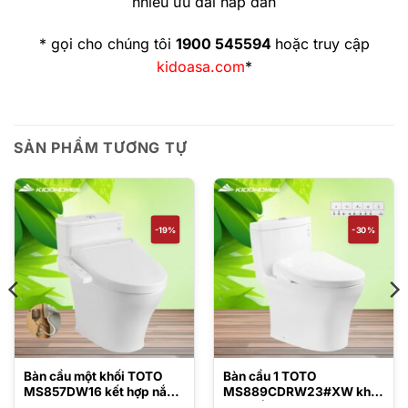
nhiều ưu đãi hấp dẫn
* gọi cho chúng tôi
1900 545594
hoặc truy cập
kidoasa.com
*
SẢN PHẨM TƯƠNG TỰ
-19%
-30%
Bàn cầu một khối TOTO
Bàn cầu 1 TOTO
MS857DW16 kết hợp nắp
MS889CDRW23#XW khối
rửa điện tử TCF23410AAA
kèm nắp rửa điện tử