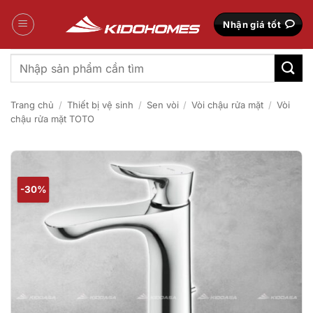
Bỏ
qua
Nhận giá tốt
nội
dung
Tìm
kiếm:
Trang chủ
/
Thiết bị vệ sinh
/
Sen vòi
/
Vòi chậu rửa mặt
/
Vòi
chậu rửa mặt TOTO
-30%