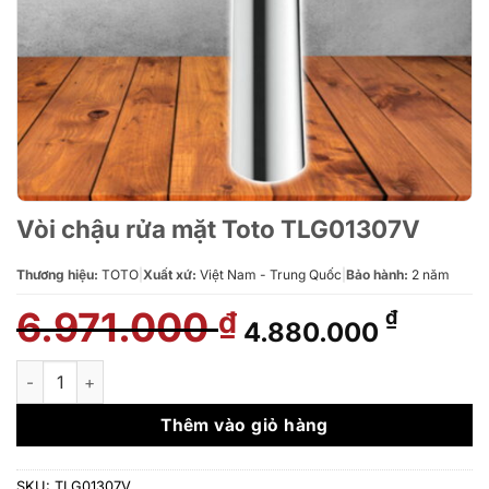
Vòi chậu rửa mặt Toto TLG01307V
Thương hiệu:
TOTO
|
Xuất xứ:
Việt Nam - Trung Quốc
|
Bảo hành:
2 năm
6.971.000
Giá
Giá
₫
₫
4.880.000
gốc
hiện
là:
tại
Vòi chậu rửa mặt Toto TLG01307V số lượng
6.971.000 ₫.
là:
4.880.
Thêm vào giỏ hàng
SKU:
TLG01307V