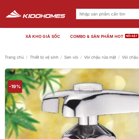
Bỏ
qua
Tìm
kiếm:
nội
dung
XẢ KHO GIÁ SỐC
COMBO & SẢN PHẨM HOT
Trang chủ
/
Thiết bị vệ sinh
/
Sen vòi
/
Vòi chậu rửa mặt
/
Vòi chậu
-19%