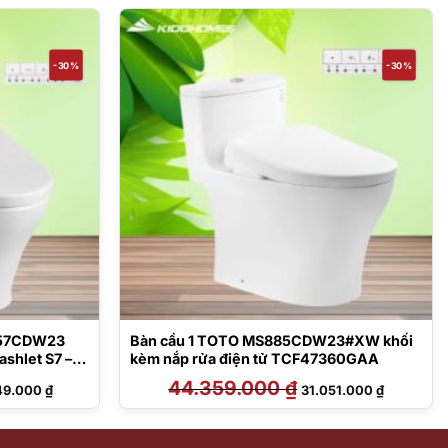
-30%
-30%
857CDW23
Bàn cầu 1 TOTO MS885CDW23#XW khối
ashlet S7 –
kèm nắp rửa điện tử TCF47360GAA
Giá
44.359.000
₫
Giá
Giá
49.000
₫
31.051.000
₫
hiện
gốc
hiện
tại
là:
tại
6.000 ₫.
là:
44.359.000 ₫.
là:
29.649.000 ₫.
31.051.000