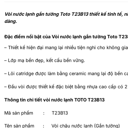
Vòi nước lạnh gắn tường Toto T23B13 thiết kế tinh tế, 
dàng.
Đặc điểm nổi bật của Vòi nước lạnh gắn tường Toto T2
– Thiết kế hiện đại mang lại nhiều tiện nghi cho không g
– Lớp mạ bền đẹp, kết cấu bền vững.
– Lõi catridge được làm bằng ceramic mang lại độ bền ca
– Đầu vòi được thiết kế đặc biệt bằng nhựa cao cấp có 2
T
hông tin chi tiết vòi nước lạnh TOTO T23B13
Mã sản phẩm : T23B13
Tên sản phẩm : Vòi chậu nước lạnh (Gắn tường)