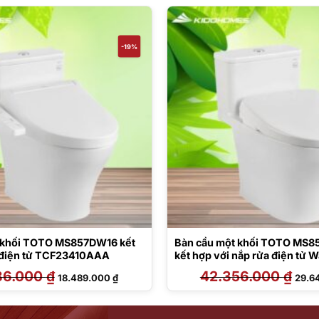
-19%
 khối TOTO MS857DW16 kết
Bàn cầu một khối TOTO MS
 điện tử TCF23410AAA
kết hợp với nắp rửa điện tử W
TCF47360GAA
86.000
₫
Giá
Giá
42.356.000
₫
Giá
18.489.000
₫
29.6
gốc
hiện
gốc
là:
tại
là:
22.886.000 ₫.
là:
42.35
18.489.000 ₫.