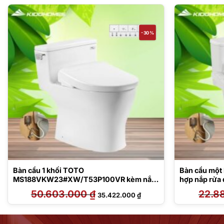
-30%
Bàn cầu 1 khối TOTO
Bàn cầu một
MS188VKW23#XW/T53P100VR kèm nắp
hợp nắp rửa
rửa điện tử TCF47360GAA
50.603.000
₫
Giá
Giá
22.8
35.422.000
₫
gốc
hiện
là:
tại
50.603.000 ₫.
là:
000 ₫.
35.422.000 ₫.