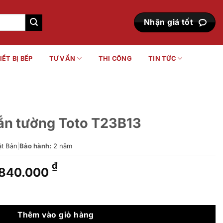
Nhận giá tốt
IẾT BỊ BẾP
TƯ VẤN
THI CÔNG
TIN TỨC
gắn tường Toto T23B13
t Bản
|
Bảo hành:
2 năm
Giá
Giá
₫
840.000
gốc
hiện
là:
tại
 T23B13 số lượng
1.041.000 ₫.
là:
840.000 ₫.
Thêm vào giỏ hàng