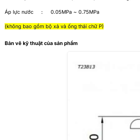
Áp lực nước : 0.05MPa ~ 0.75MPa
(không bao gồm bộ xả và ống thải chữ P)
Bản vẽ kỹ thuật của sản phẩm