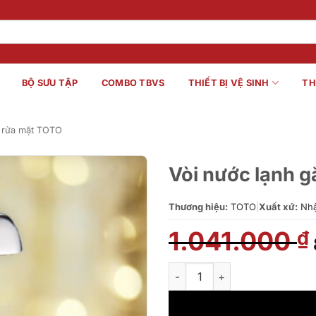
BỘ SƯU TẬP
COMBO TBVS
THIẾT BỊ VỆ SINH
TH
 rửa mặt TOTO
Vòi nước lạnh 
Thương hiệu:
TOTO
|
Xuất xứ:
Nhậ
1.041.000
₫
Vòi nước lạnh gắn tường Toto