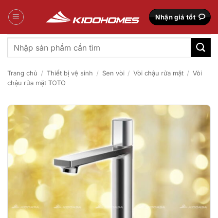
Bỏ
qua
Nhận giá tốt
nội
dung
Tìm
kiếm:
Trang chủ
/
Thiết bị vệ sinh
/
Sen vòi
/
Vòi chậu rửa mặt
/
Vòi
chậu rửa mặt TOTO