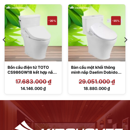
-20%
-35%
Bồn cầu điện tử TOTO
Bàn cầu một khối thông
CS986GW18 kết hợp nắp
minh nắp Daelim Dobidos
rửa Washlet
MS857DT8#XW/DB5600
17.683.000
₫
29.051.000
₫
TCF23710AAA C2 Simple
Giá
Giá
14.146.000
₫
18.880.000
₫
gốc
gốc
Giá
Giá
là:
là:
hiện
hiện
17.683.000 ₫.
29.051.000 ₫.
tại
tại
là:
là:
14.146.000 ₫.
18.880.000 ₫.