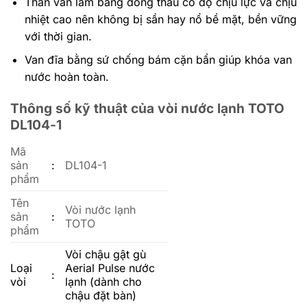
Thân van làm bằng đồng thau có độ chịu lực và chịu
nhiệt cao nên không bị sần hay nổ bề mặt, bền vững
với thời gian.
Van đĩa bằng sứ chống bám cặn bẩn giúp khóa van
nước hoàn toàn.
Thông số kỹ thuật của vòi nước lạnh TOTO
DL104-1
Mã
sản
:
DL104-1
phẩm
Tên
Vòi nước lạnh
sản
:
TOTO
phẩm
Vòi chậu gật gù
Loại
Aerial Pulse nước
:
vòi
lạnh (dành cho
chậu đặt bàn)