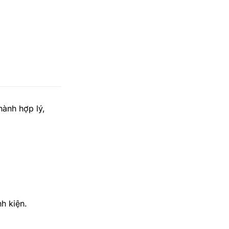
ành hợp lý,
nh kiện.