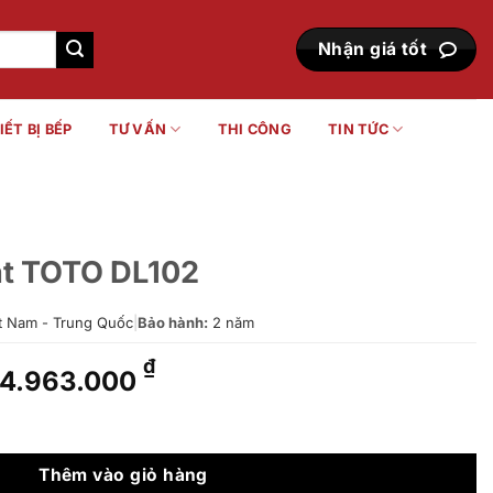
Nhận giá tốt
IẾT BỊ BẾP
TƯ VẤN
THI CÔNG
TIN TỨC
ặt TOTO DL102
t Nam - Trung Quốc
|
Bảo hành:
2 năm
Giá
Giá
₫
4.963.000
gốc
hiện
là:
tại
số lượng
6.146.000 ₫.
là:
4.963.000 ₫.
Thêm vào giỏ hàng