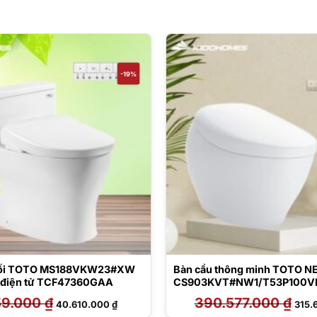
-19%
khối TOTO MS188VKW23#XW
Bàn cầu thông minh TOTO 
 điện tử TCF47360GAA
CS903KVT#NW1/T53P100V
59.000
₫
Giá
Giá
390.577.000
₫
Giá
40.610.000
₫
315.
gốc
hiện
gốc