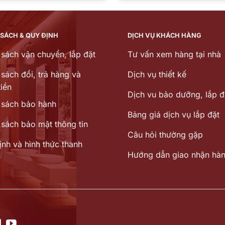
là:
tại
là:
50.259.000 ₫.
là:
390.5
40.610.000 ₫.
 SÁCH & QUY ĐỊNH
DỊCH VỤ KHÁCH HÀNG
 sách vận chuyển, lắp đặt
Tư vấn xem hàng tại nhà
sách đổi, trả hàng và
Dịch vụ thiết kế
iền
Dịch vu bảo dưỡng, lắp đ
 sách bảo hành
Bảng giá dịch vụ lắp đặt
 sách bảo mật thông tin
Câu hỏi thường gặp
ịnh và hình thức thanh
Hướng dẫn giao nhận hà