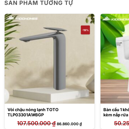
SẢN PHẨM TƯƠNG TỰ
-19%
Vòi chậu nóng lạnh TOTO
Bàn cầu 1 
TLP03301A1#BGP
kèm nắp rửa
107.500.000
₫
Giá
Giá
50.2
86.860.000
₫
gốc
hiện