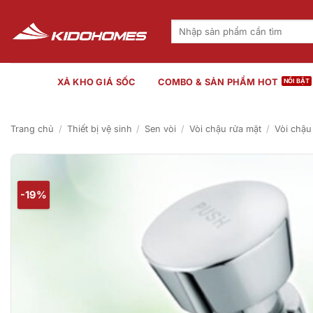
Bỏ
qua
Tìm
kiếm:
nội
dung
XẢ KHO GIÁ SỐC
COMBO & SẢN PHẨM HOT
Trang chủ
/
Thiết bị vệ sinh
/
Sen vòi
/
Vòi chậu rửa mặt
/
Vòi chậu
-19%