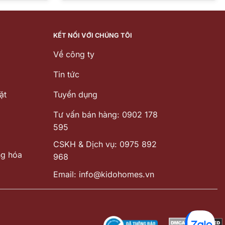
tại
là:
tại
77.000 ₫.
là:
7.030.000 ₫.
là:
315.601.000 ₫.
5.683.000 ₫
KẾT NỐI VỚI CHÚNG TÔI
Về công ty
Tin tức
ặt
Tuyển dụng
Tư vấn bán hàng: 0902 178
595
CSKH & Dịch vụ: 0975 892
ng hóa
968
Email: info@kidohomes.vn