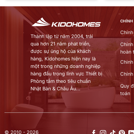
là:
tại
107.500.000 ₫.
là:
 ₫.
86.860.000 ₫.
CHÍNH
Chính
Thành lập từ năm 2004, trải
qua hơn 21 năm phát triển,
Chính 
được sự ủng hộ của khách
hoàn t
hàng,
Kidohomes hiện nay là
Chinh
một trong những doanh nghiệp
hàng đầu trong lĩnh vực Thiết bị
Chính
Phòng tắm theo tiêu chuẩn
Quy đ
Nhật Bản & Châu Âu...
toán
© 2010 - 2026