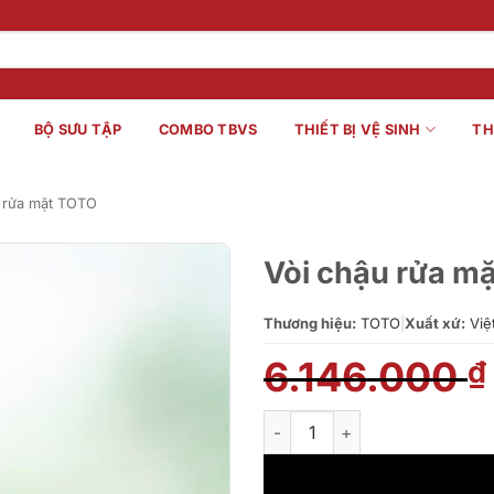
BỘ SƯU TẬP
COMBO TBVS
THIẾT BỊ VỆ SINH
TH
 rửa mặt TOTO
Vòi chậu rửa m
Thương hiệu:
TOTO
|
Xuất xứ:
Việ
6.146.000
₫
Vòi chậu rửa mặt TOTO DL102 