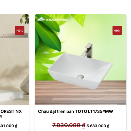
-19%
-19%
NEOREST NX
Chậu đặt trên bàn TOTO LT1735#MW
R
Giá
7.030.000
₫
Giá
Giá
601.000
₫
5.683.000
₫
hiện
gốc
hiện