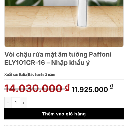
Vòi chậu rửa mặt âm tường Paffoni
ELY101CR-16 – Nhập khẩu ý
Xuất xứ:
Italia
|
Bảo hành:
2 năm
14.030.000
Giá
Giá
₫
₫
11.925.000
gốc
hiện
là:
tại
Vòi chậu rửa mặt âm tường Paffoni ELY101CR-16 - Nhập khẩu ý
14.030.000 ₫.
là:
11.9
Thêm vào giỏ hàng