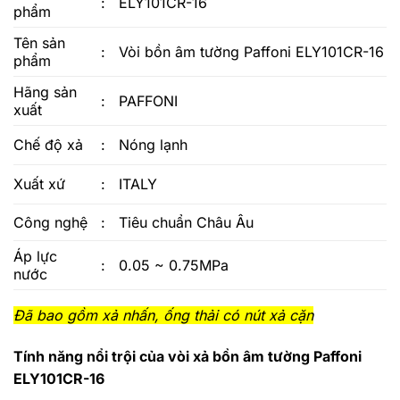
:
ELY101CR-16
phẩm
Tên sản
:
Vòi bồn âm tường Paffoni ELY101CR-16
phẩm
Hãng sản
:
PAFFONI
xuất
Chế độ xả
:
Nóng lạnh
Xuất xứ
:
ITALY
Công nghệ
:
Tiêu chuẩn Châu Âu
Áp lực
:
0.05 ~ 0.75MPa
nước
Đã bao gồm xả nhấn, ống thải có nút xả cặn
Tính năng nổi trội của vòi xả bồn âm tường Paffoni
ELY101CR-16