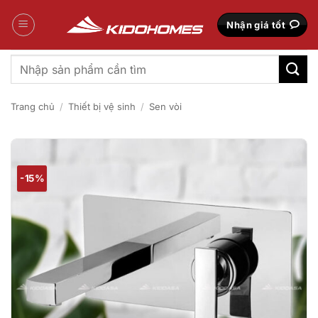
Bỏ
qua
Nhận giá tốt
nội
dung
Tìm
kiếm:
Trang chủ
/
Thiết bị vệ sinh
/
Sen vòi
-15%