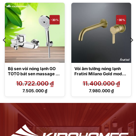
-30%
-30%
Bộ sen vòi nóng lạnh GO
Vòi âm tường nóng lạnh
TOTO bát sen massage 3
Fratini Milano Gold model
chế độ
39041617GL
10.722.000
₫
11.400.000
₫
TBG01302VA/TBW01035V
Giá
Giá
7.505.000
₫
7.980.000
₫
gốc
gốc
Giá
Giá
là:
là:
hiện
hiện
10.722.000 ₫.
11.400.000 ₫.
tại
tại
là:
là:
7.505.000 ₫.
7.980.000 ₫.