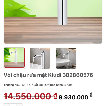
Vòi chậu rửa mặt Kludi 382860576
Thương hiệu:
KLUDI
|
Xuất xứ:
Đức
|
Bảo hành:
5 năm
14.550.000
Giá
Giá
₫
₫
9.930.000
gốc
hiện
là:
tại
Vòi chậu rửa mặt Kludi 382860576 số lượng