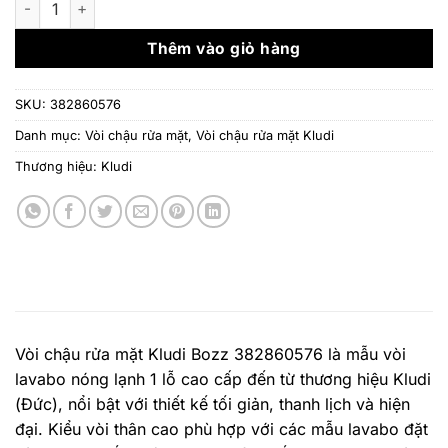
14.550.000 ₫.
là:
9.93
Thêm vào giỏ hàng
SKU:
382860576
Danh mục:
Vòi chậu rửa mặt
,
Vòi chậu rửa mặt Kludi
Thương hiệu:
Kludi
Vòi chậu rửa mặt Kludi Bozz 382860576 là mẫu vòi
lavabo nóng lạnh 1 lỗ cao cấp đến từ thương hiệu Kludi
(Đức), nổi bật với thiết kế tối giản, thanh lịch và hiện
đại. Kiểu vòi thân cao phù hợp với các mẫu lavabo đặt