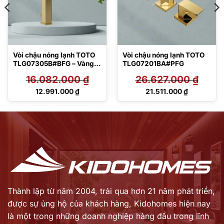
Vòi chậu nóng lạnh TOTO
Vòi chậu nóng lạnh TOTO
TLG07305B#BFG – Vàng
TLG07201BA#PFG
Pháp mờ
16.082.000
₫
26.627.000
₫
Giá
Giá
12.991.000
₫
21.511.000
₫
gốc
gốc
Giá
Giá
là:
là:
hiện
hiện
16.082.000 ₫.
26.627.000 ₫.
tại
tại
là:
là:
12.991.000 ₫.
21.511.000 ₫.
Thành lập từ năm 2004, trải qua hơn 21 năm phát triển,
được sự ủng hộ của khách hàng,
Kidohomes hiện nay
là một trong những doanh nghiệp hàng đầu trong lĩnh