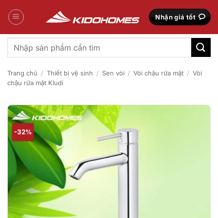
Bỏ
qua
Nhận giá tốt
nội
dung
Tìm
kiếm:
Trang chủ
/
Thiết bị vệ sinh
/
Sen vòi
/
Vòi chậu rửa mặt
/
Vòi
chậu rửa mặt Kludi
-32%