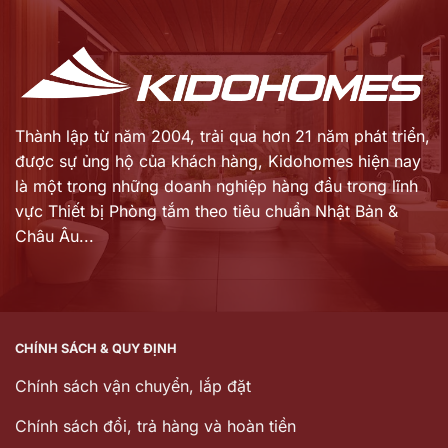
là:
là:
24.827.000 ₫.
9.664.000 ₫.
Thành lập từ năm 2004, trải qua hơn 21 năm phát triển,
được sự ủng hộ của khách hàng,
Kidohomes hiện nay
là một trong những doanh nghiệp hàng đầu trong lĩnh
vực Thiết bị Phòng tắm theo tiêu chuẩn Nhật Bản &
Châu Âu...
CHÍNH SÁCH & QUY ĐỊNH
Chính sách vận chuyển, lắp đặt
Chính sách đổi, trả hàng và hoàn tiền