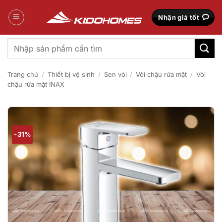
Bỏ
qua
Nhận giá tốt
nội
dung
Tìm
kiếm:
Trang chủ
/
Thiết bị vệ sinh
/
Sen vòi
/
Vòi chậu rửa mặt
/
Vòi
chậu rửa mặt INAX
-31%