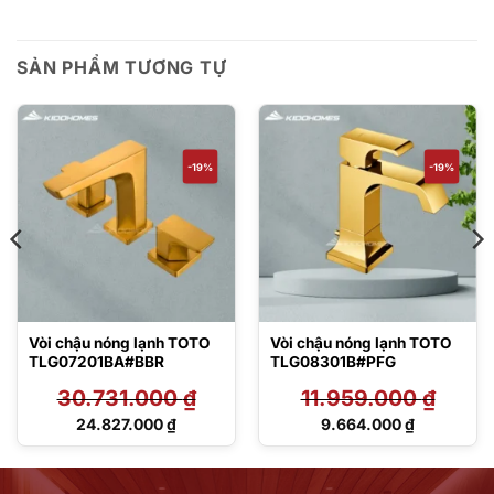
SẢN PHẨM TƯƠNG TỰ
-19%
-19%
Vòi chậu nóng lạnh TOTO
Vòi chậu nóng lạnh TOTO
TLG07201BA#BBR
TLG08301B#PFG
30.731.000
₫
11.959.000
₫
Giá
Giá
24.827.000
₫
9.664.000
₫
gốc
gốc
Giá
Giá
là:
là:
hiện
hiện
30.731.000 ₫.
11.959.000 ₫.
tại
tại