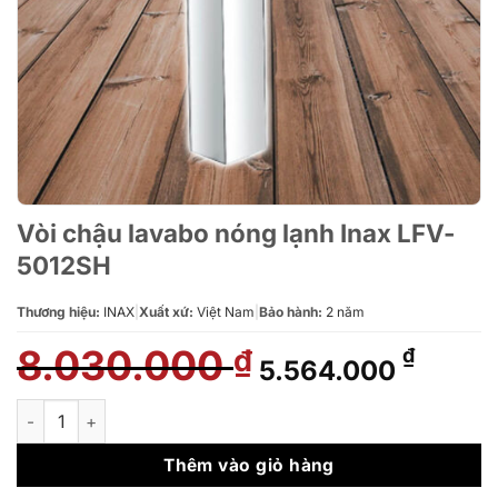
Vòi chậu lavabo nóng lạnh Inax LFV-
5012SH
Thương hiệu:
INAX
|
Xuất xứ:
Việt Nam
|
Bảo hành:
2 năm
8.030.000
Giá
Giá
₫
₫
5.564.000
gốc
hiện
là:
tại
Vòi chậu lavabo nóng lạnh Inax LFV-5012SH số lượng
8.030.000 ₫.
là:
5.564.
Thêm vào giỏ hàng