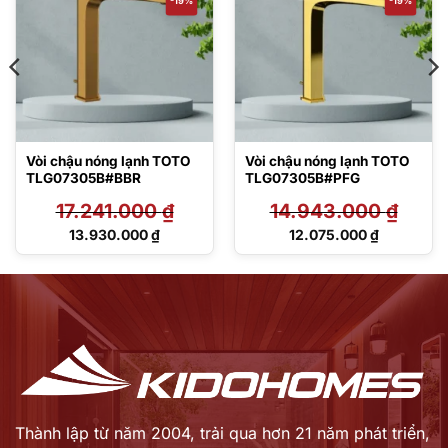
-19%
-19%
Vòi chậu nóng lạnh TOTO
Vòi chậu nóng lạnh TOTO
TLG07305B#BBR
TLG07305B#PFG
17.241.000
₫
14.943.000
₫
Giá
Giá
13.930.000
₫
12.075.000
₫
gốc
gốc
Giá
Giá
là:
là:
hiện
hiện
17.241.000 ₫.
14.943.000 ₫.
tại
tại
là:
là:
13.930.000 ₫.
12.075.000 ₫.
Thành lập từ năm 2004, trải qua hơn 21 năm phát triển,