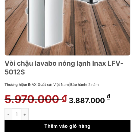
Vòi chậu lavabo nóng lạnh Inax LFV-
5012S
Thương hiệu:
INAX
|
Xuất xứ:
Việt Nam
|
Bảo hành:
2 năm
5.970.000
Giá
Giá
₫
₫
3.887.000
gốc
hiện
là:
tại
Vòi chậu lavabo nóng lạnh Inax LFV-5012S số lượng
5.970.000 ₫.
là:
3.887.
Thêm vào giỏ hàng