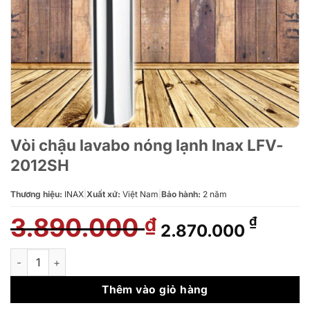
Vòi chậu lavabo nóng lạnh Inax LFV-
2012SH
Thương hiệu:
INAX
|
Xuất xứ:
Việt Nam
|
Bảo hành:
2 năm
3.890.000
Giá
Giá
₫
₫
2.870.000
gốc
hiện
là:
tại
Vòi chậu lavabo nóng lạnh Inax LFV-2012SH số lượng
3.890.000 ₫.
là:
2.870.
Thêm vào giỏ hàng