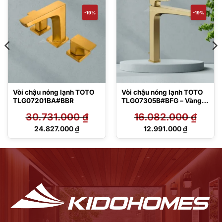
-19%
-19%
Vòi chậu nóng lạnh TOTO
Vòi chậu nóng lạnh TOTO
TLG07201BA#BBR
TLG07305B#BFG – Vàng
Pháp mờ
30.731.000
₫
16.082.000
₫
Giá
Giá
24.827.000
₫
12.991.000
₫
gốc
gốc
Giá
Giá
là:
là:
hiện
hiện
30.731.000 ₫.
16.082.000 ₫.
tại
tại
là:
là:
24.827.000 ₫.
12.991.000 ₫.