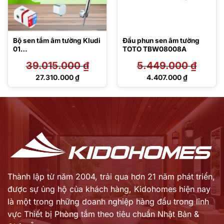
Bộ sen tắm âm tường Kludi
Đầu phun sen âm tường
01
TOTO TBW08008A
38636/404190575/66544
39.015.000
₫
5.449.000
₫
05-00/6653105-
00/6554005-
Giá
Giá
27.310.000
₫
4.407.000
₫
00/6803005-00
gốc
gốc
Giá
Giá
là:
là:
hiện
hiện
39.015.000 ₫.
5.449.000 ₫.
tại
tại
là:
là:
27.310.000 ₫.
4.407.000 ₫.
Thành lập từ năm 2004, trải qua hơn 21 năm phát triển,
được sự ủng hộ của khách hàng,
Kidohomes hiện nay
là một trong những doanh nghiệp hàng đầu trong lĩnh
vực Thiết bị Phòng tắm theo tiêu chuẩn Nhật Bản &