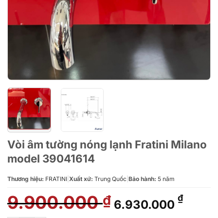
Vòi âm tường nóng lạnh Fratini Milano
model 39041614
Thương hiệu:
FRATINI
|
Xuất xứ:
Trung Quốc
|
Bảo hành:
5 năm
9.900.000
Giá
Giá
₫
₫
6.930.000
gốc
hiện