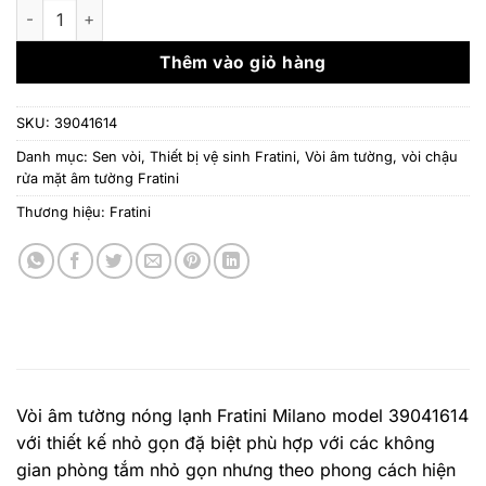
là:
tại
Vòi âm tường nóng lạnh Fratini Milano model 39041614 số lượ
9.900.000 ₫.
là:
6.930
Thêm vào giỏ hàng
SKU:
39041614
Danh mục:
Sen vòi
,
Thiết bị vệ sinh Fratini
,
Vòi âm tường
,
vòi chậu
rửa mặt âm tường Fratini
Thương hiệu:
Fratini
Vòi âm tường nóng lạnh Fratini Milano model 39041614
với thiết kế nhỏ gọn đặ biệt phù hợp với các không
gian phòng tắm nhỏ gọn nhưng theo phong cách hiện