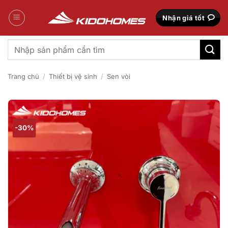
Bỏ
qua
Nhận giá tốt
nội
dung
Tìm
kiếm:
Trang chủ
/
Thiết bị vệ sinh
/
Sen vòi
-30%