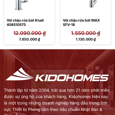
Vòi chậu rửa bát Kludi
Vòi chậu rửa bát INAX
408510575
SFV-18
12.090.000
₫
1.550.000
₫
Giá
Giá
7.850.000
₫
1.130.000
₫
gốc
gốc
Giá
Giá
là:
là:
hiện
hiện
12.090.000 ₫.
1.550.000 ₫.
tại
tại
là:
là:
7.850.000 ₫.
1.130.000 ₫.
Thành lập từ năm 2004, trải qua hơn 21 năm phát triển,
được sự ủng hộ của khách hàng,
Kidohomes hiện nay
là một trong những doanh nghiệp hàng đầu trong lĩnh
vực Thiết bị Phòng tắm theo tiêu chuẩn Nhật Bản &