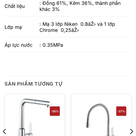
: Đồng 61%, Kẽm 36%, thành phần
Chất liệu
khác 3%
: Mạ 3 lớp Niken 0.8ãŽ› và 1 lớp
Lớp mạ
Chrome 0,25ãŽ›
Áp lực nước
: 0.35MPa
SẢN PHẨM TƯƠNG TỰ
-35%
-27%