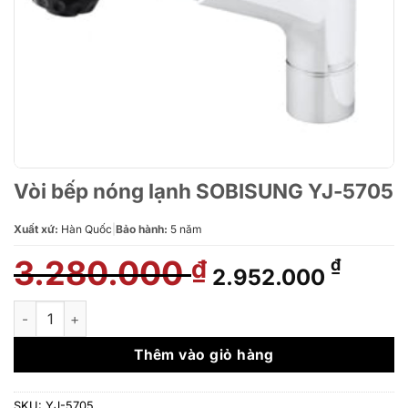
Vòi bếp nóng lạnh SOBISUNG YJ-5705
Xuất xứ:
Hàn Quốc
|
Bảo hành:
5 năm
3.280.000
Giá
Giá
₫
₫
2.952.000
gốc
hiện
là:
tại
Vòi bếp nóng lạnh SOBISUNG YJ-5705 số lượng
3.280.000 ₫.
là:
2.952
Thêm vào giỏ hàng
SKU:
YJ-5705