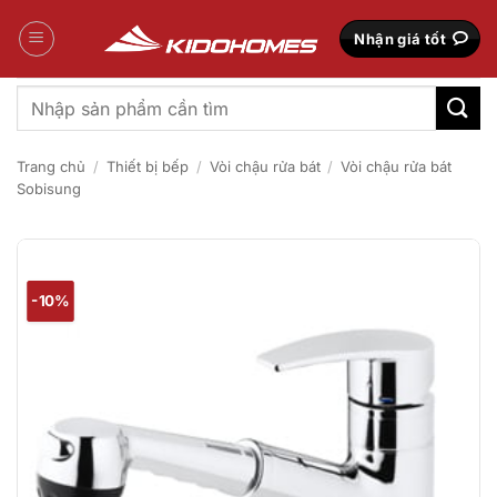
Bỏ
qua
Nhận giá tốt
nội
dung
Tìm
kiếm:
Trang chủ
/
Thiết bị bếp
/
Vòi chậu rửa bát
/
Vòi chậu rửa bát
Sobisung
-10%