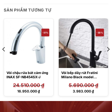
SẢN PHẨM TƯƠNG TỰ
-31%
-30%
Vòi chậu rửa bát cảm ứng
Vòi bếp dây rút Fratini
INAX SF-NB454SX-J
Milano Black model
39090902BL
24.510.000
₫
5.690.000
₫
Giá
Giá
16.950.000
₫
3.983.000
₫
gốc
gốc
Giá
Giá
là:
là:
hiện
hiện
24.510.000 ₫.
5.690.000 ₫.
tại
tại
là:
là:
16.950.000 ₫.
3.983.000 ₫.