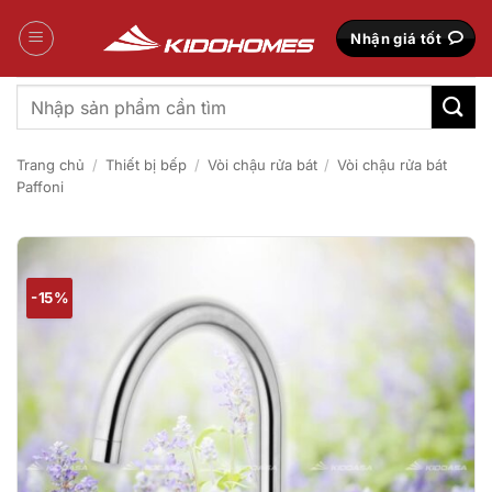
Bỏ
qua
Nhận giá tốt
nội
dung
Tìm
kiếm:
Trang chủ
/
Thiết bị bếp
/
Vòi chậu rửa bát
/
Vòi chậu rửa bát
Paffoni
-15%