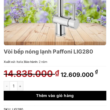
Vòi bếp nóng lạnh Paffoni LIG280
Xuất xứ:
Italia
|
Bảo hành:
2 năm
14.835.000
Giá
Giá
₫
₫
12.609.000
gốc
hiện
là:
tại
Vòi bếp nóng lạnh Paffoni LIG280 số lượng
14.835.000 ₫.
là:
12.6
Thêm vào giỏ hàng
SKU:
LIG280