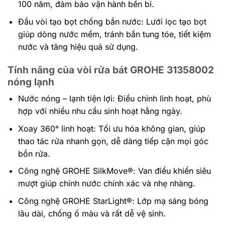
100 năm, đảm bảo vận hành bền bỉ.
Đầu vòi tạo bọt chống bắn nước: Lưới lọc tạo bọt
giúp dòng nước mềm, tránh bắn tung tóe, tiết kiệm
nước và tăng hiệu quả sử dụng.
Tính năng của vòi rửa bát GROHE 31358002
nóng lạnh
Nước nóng – lạnh tiện lợi: Điều chỉnh linh hoạt, phù
hợp với nhiều nhu cầu sinh hoạt hằng ngày.
Xoay 360° linh hoạt: Tối ưu hóa không gian, giúp
thao tác rửa nhanh gọn, dễ dàng tiếp cận mọi góc
bồn rửa.
Công nghệ GROHE SilkMove®: Van điều khiển siêu
mượt giúp chỉnh nước chính xác và nhẹ nhàng.
Công nghệ GROHE StarLight®: Lớp mạ sáng bóng
lâu dài, chống ố màu và rất dễ vệ sinh.