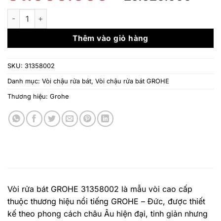
gốc
hiệ
là:
tại
Vòi rửa bát GROHE 31358002 nóng lạnh số lượng
31.900.000 ₫.
là:
25.
Thêm vào giỏ hàng
SKU:
31358002
Danh mục:
Vòi chậu rửa bát
,
Vòi chậu rửa bát GROHE
Thương hiệu:
Grohe
Vòi rửa bát GROHE 31358002 là mẫu vòi cao cấp
thuộc thương hiệu nổi tiếng GROHE – Đức, được thiết
kế theo phong cách châu Âu hiện đại, tinh giản nhưng