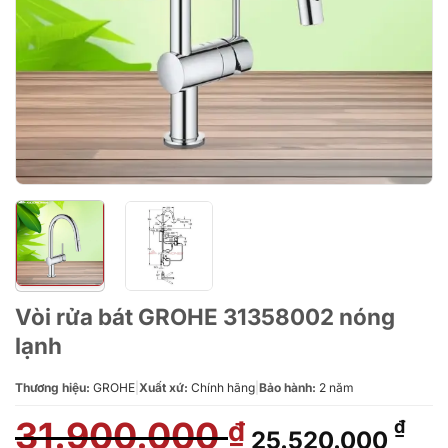
Vòi rửa bát GROHE 31358002 nóng
lạnh
Thương hiệu:
GROHE
|
Xuất xứ:
Chính hãng
|
Bảo hành:
2 năm
31.900.000
Giá
Giá
₫
₫
25.520.000