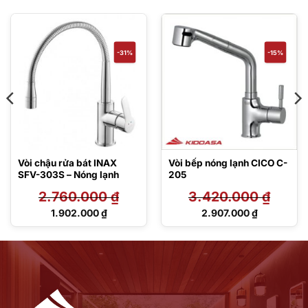
-31%
-15%
Vòi chậu rửa bát INAX
Vòi bếp nóng lạnh CICO C-
SFV-303S – Nóng lạnh
205
2.760.000
₫
3.420.000
₫
Giá
Giá
1.902.000
₫
2.907.000
₫
gốc
gốc
Giá
Giá
là:
là:
hiện
hiện
2.760.000 ₫.
3.420.000 ₫.
tại
tại
là:
là:
1.902.000 ₫.
2.907.000 ₫.