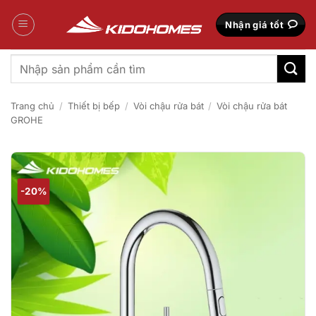
Bỏ
qua
Nhận giá tốt
nội
dung
Tìm
kiếm:
Trang chủ
/
Thiết bị bếp
/
Vòi chậu rửa bát
/
Vòi chậu rửa bát
GROHE
-20%