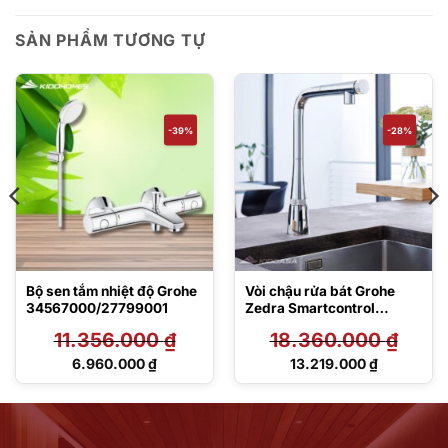
SẢN PHẨM TƯƠNG TỰ
-39%
-28%
Bộ sen tắm nhiệt độ Grohe
Vòi chậu rửa bát Grohe
34567000/27799001
Zedra Smartcontrol
31593002
11.356.000
₫
18.360.000
₫
Giá
Giá
6.960.000
₫
13.219.000
₫
gốc
gốc
Giá
Giá
là:
là:
hiện
hiện
11.356.000 ₫.
18.360.000 ₫.
tại
tại
là:
là:
6.960.000 ₫.
13.219.000 ₫.