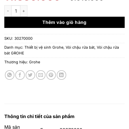
gốc
hiện
là:
tại
Vòi Chậu rửa bát Grohe Essence 30270000 số lượng
11.880.000 ₫.
là:
9.510
Thêm vào giỏ hàng
SKU:
30270000
Danh mục:
Thiết bị vệ sinh Grohe
,
Vòi chậu rửa bát
,
Vòi chậu rửa
bát GROHE
Thương hiệu:
Grohe
Thông tin chi tiết của sản phẩm
Mã sản