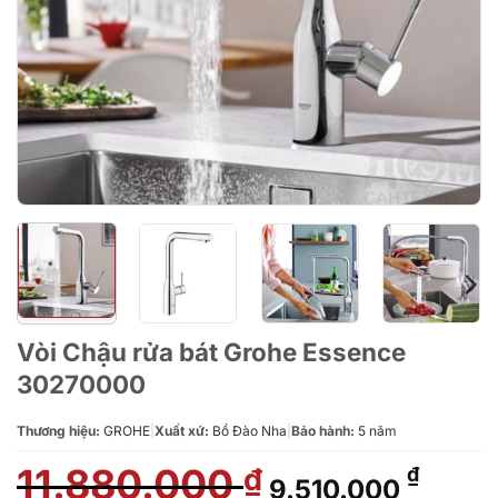
Vòi Chậu rửa bát Grohe Essence
30270000
Thương hiệu:
GROHE
|
Xuất xứ:
Bồ Đào Nha
|
Bảo hành:
5 năm
11.880.000
Giá
Giá
₫
₫
9.510.000