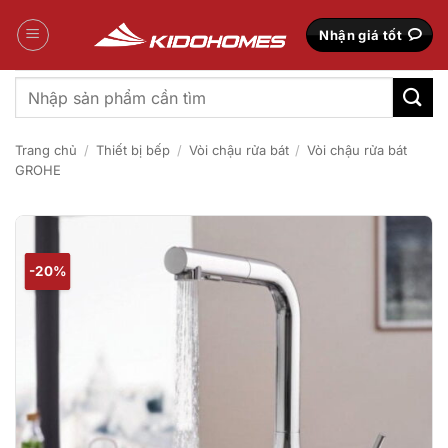
Bỏ
qua
Nhận giá tốt
nội
dung
Tìm
kiếm:
Trang chủ
/
Thiết bị bếp
/
Vòi chậu rửa bát
/
Vòi chậu rửa bát
GROHE
-20%