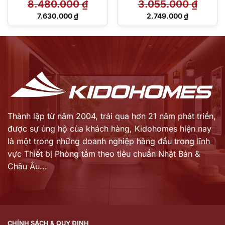
8.480.000
₫
3.055.000
₫
Giá
Giá
7.630.000
₫
2.749.000
₫
gốc
gốc
Giá
Giá
là:
là:
hiện
hiện
8.480.000 ₫.
3.055.000 ₫.
tại
tại
là:
là:
7.630.000 ₫.
2.749.000 ₫.
Thành lập từ năm 2004, trải qua hơn 21 năm phát triển,
được sự ủng hộ của khách hàng,
Kidohomes hiện nay
là một trong những doanh nghiệp hàng đầu trong lĩnh
vực Thiết bị Phòng tắm theo tiêu chuẩn Nhật Bản &
Châu Âu...
CHÍNH SÁCH & QUY ĐỊNH