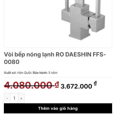
Vòi bếp nóng lạnh RO DAESHIN FFS-
0080
Xuất xứ:
Hàn Quốc
|
Bảo hành:
5 năm
4.080.000
Giá
Giá
₫
₫
3.672.000
gốc
hiện
là:
tại
Vòi bếp nóng lạnh RO DAESHIN FFS-0080 số lượng
4.080.000 ₫.
là:
3.672.
Thêm vào giỏ hàng