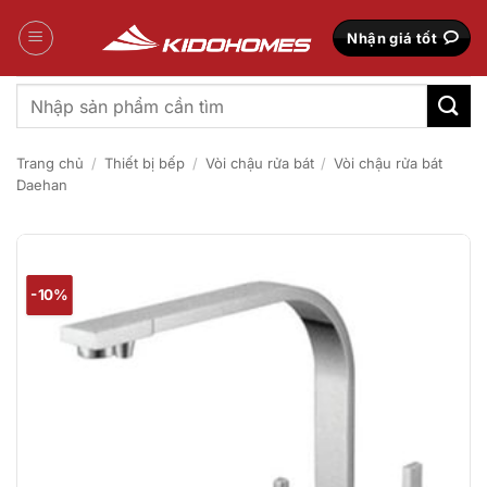
Bỏ
qua
Nhận giá tốt
nội
dung
Tìm
kiếm:
Trang chủ
/
Thiết bị bếp
/
Vòi chậu rửa bát
/
Vòi chậu rửa bát
Daehan
-10%