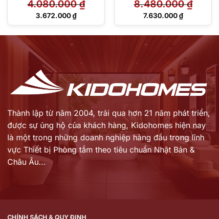
4.080.000
₫
8.480.000
₫
Giá
Giá
3.672.000
₫
7.630.000
₫
gốc
gốc
Giá
Giá
là:
là:
hiện
hiện
4.080.000 ₫.
8.480.000 ₫.
tại
tại
là:
là:
3.672.000 ₫.
7.630.000 ₫.
Thành lập từ năm 2004, trải qua hơn 21 năm phát triển,
được sự ủng hộ của khách hàng,
Kidohomes hiện nay
là một trong những doanh nghiệp hàng đầu trong lĩnh
vực Thiết bị Phòng tắm theo tiêu chuẩn Nhật Bản &
Châu Âu...
CHÍNH SÁCH & QUY ĐỊNH