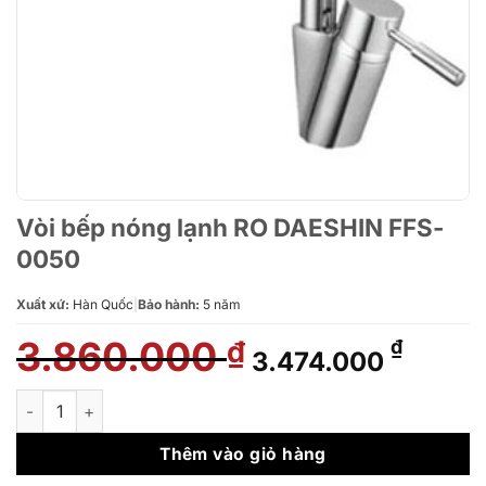
Vòi bếp nóng lạnh RO DAESHIN FFS-
0050
Xuất xứ:
Hàn Quốc
|
Bảo hành:
5 năm
3.860.000
Giá
Giá
₫
₫
3.474.000
gốc
hiện
là:
tại
Vòi bếp nóng lạnh RO DAESHIN FFS-0050 số lượng
3.860.000 ₫.
là:
3.474.
Thêm vào giỏ hàng