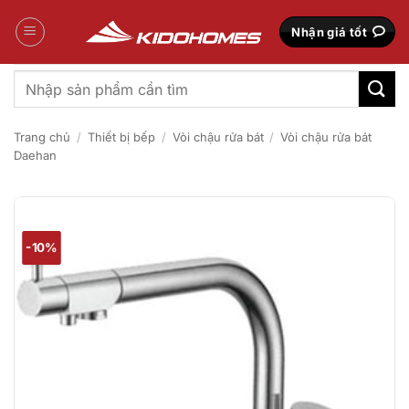
Bỏ
qua
Nhận giá tốt
nội
dung
Tìm
kiếm:
Trang chủ
/
Thiết bị bếp
/
Vòi chậu rửa bát
/
Vòi chậu rửa bát
Daehan
-10%