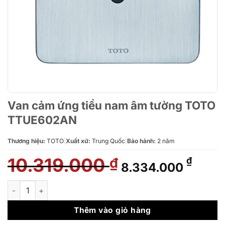
Van cảm ứng tiểu nam âm tường TOTO
TTUE602AN
Thương hiệu:
TOTO
|
Xuất xứ:
Trung Quốc
|
Bảo hành:
2 năm
10.319.000
Giá
Giá
₫
₫
8.334.000
gốc
hiện
là:
tại
Van cảm ứng tiểu nam âm tường TOTO TTUE602AN số lượng
10.319.000 ₫.
là:
8.334
Thêm vào giỏ hàng