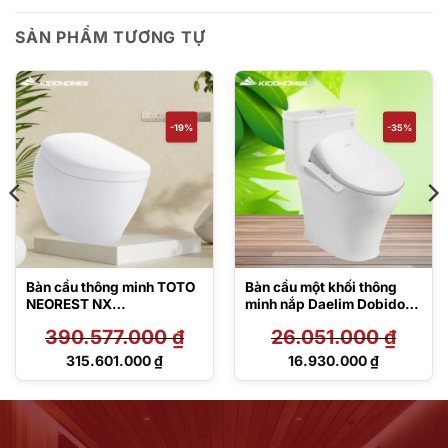
SẢN PHẨM TƯƠNG TỰ
-19%
-35%
Bàn cầu thông minh TOTO
Bàn cầu một khối thông
NEOREST NX
minh nắp Daelim Dobidos
CS903KVT#NW1/T53P10
MS857DT8/DB5500
390.577.000
₫
26.051.000
₫
0VR
Giá
Giá
315.601.000
₫
16.930.000
₫
gốc
gốc
Giá
Giá
là:
là:
hiện
hiện
390.577.000 ₫.
26.051.000 ₫.
tại
tại
là:
là:
315.601.000 ₫.
16.930.000 ₫.