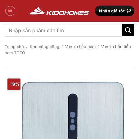
Bỏ
qua
Nhận giá tốt
nội
dung
Tìm
kiếm:
Trang chủ
/
Khu công cộng
/
Van xả tiểu nam
/
Van xả bồn tiểu
nam TOTO
-19%