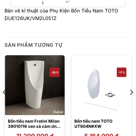
Bản vẽ kĩ thuật của Phụ Kiện Bồn Tiểu Nam TOTO
DUE126UK/VM2L051Z
SẢN PHẨM TƯƠNG TỰ
-30%
-17%
Bồn tiểu nam Fratini Milan
Bồn tiểu nam TOTO
39010116 van xả cảm ứng
UT904N#XW
đặt sàn