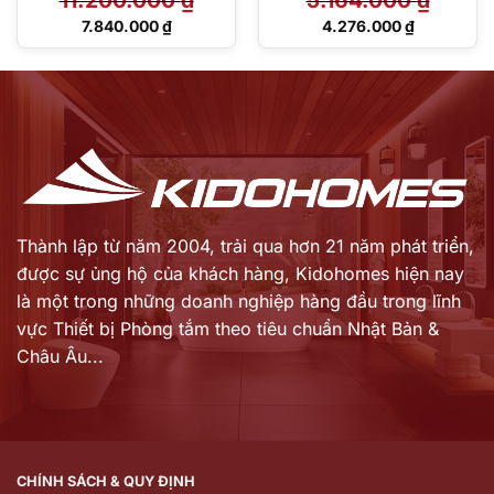
11.200.000
₫
5.164.000
₫
Giá
Giá
7.840.000
₫
4.276.000
₫
gốc
gốc
Giá
Giá
là:
là:
hiện
hiện
11.200.000 ₫.
5.164.000 ₫.
tại
tại
là:
là:
7.840.000 ₫.
4.276.000 ₫.
Thành lập từ năm 2004, trải qua hơn 21 năm phát triển,
được sự ủng hộ của khách hàng,
Kidohomes hiện nay
là một trong những doanh nghiệp hàng đầu trong lĩnh
vực Thiết bị Phòng tắm theo tiêu chuẩn Nhật Bản &
Châu Âu...
CHÍNH SÁCH & QUY ĐỊNH