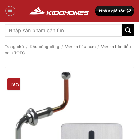
Bỏ
qua
Nhận giá tốt
nội
dung
Tìm
kiếm:
Trang chủ
/
Khu công cộng
/
Van xả tiểu nam
/
Van xả bồn tiểu
nam TOTO
-19%