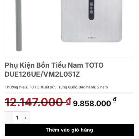
Phụ Kiện Bồn Tiểu Nam TOTO
DUE126UE/VM2L051Z
Thương hiệu:
TOTO
|
Xuất xứ:
Trung Quốc
|
Bảo hành:
2 năm
12.147.000
Giá
Giá
₫
₫
9.858.000
gốc
hiện
là:
tại
Phụ Kiện Bồn Tiểu Nam TOTO DUE126UE/VM2L051Z số lượng
12.147.000 ₫.
là:
9.858
Thêm vào giỏ hàng