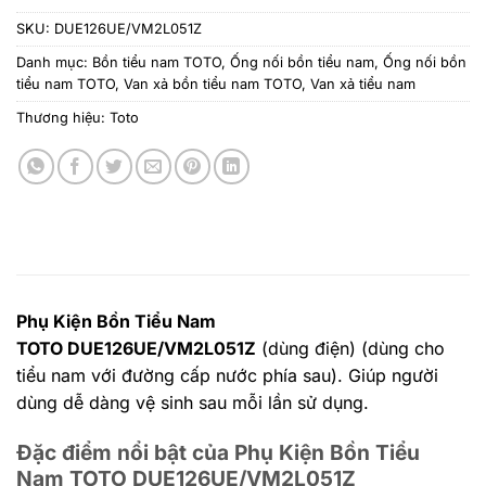
SKU:
DUE126UE/VM2L051Z
Danh mục:
Bồn tiểu nam TOTO
,
Ống nối bồn tiểu nam
,
Ống nối bồn
tiểu nam TOTO
,
Van xả bồn tiểu nam TOTO
,
Van xả tiểu nam
Thương hiệu:
Toto
Phụ Kiện Bồn Tiểu Nam
TOTO
DUE126UE/VM2L051Z
(dùng điện) (dùng cho
tiểu nam với đường cấp nước phía sau). Giúp người
dùng dễ dàng vệ sinh sau mỗi lần sử dụng.
Đặc điểm nổi bật của Phụ Kiện Bồn Tiểu
Nam TOTO
DUE126UE/VM2L051Z