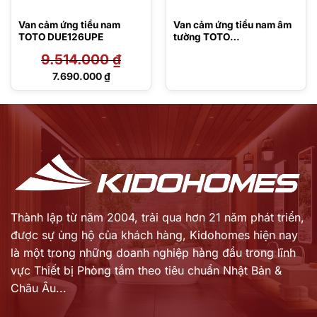
Van cảm ứng tiểu nam
Van cảm ứng tiểu nam âm
TOTO DUE126UPE
tường TOTO
DUE126UE/HS376TT
9.514.000
₫
Giá
7.690.000
₫
gốc
Giá
là:
hiện
9.514.000 ₫.
tại
là:
7.690.000 ₫.
Thành lập từ năm 2004, trải qua hơn 21 năm phát triển,
được sự ủng hộ của khách hàng,
Kidohomes hiện nay
là một trong những doanh nghiệp hàng đầu trong lĩnh
vực Thiết bị Phòng tắm theo tiêu chuẩn Nhật Bản &
Châu Âu...