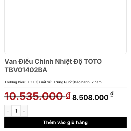
Van Điều Chỉnh Nhiệt Độ TOTO
TBV01402BA
Thương hiệu:
TOTO
|
Xuất xứ:
Trung Quốc
|
Bảo hành:
2 năm
10.535.000
Giá
Giá
₫
₫
8.508.000
gốc
hiện
là:
tại
Van Điều Chỉnh Nhiệt Độ TOTO TBV01402BA số lượng
10.535.000 ₫.
là:
8.50
Thêm vào giỏ hàng