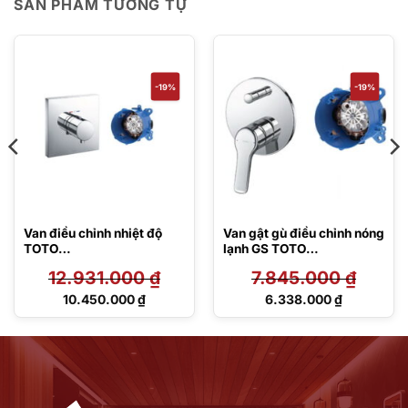
SẢN PHẨM TƯƠNG TỰ
-19%
-19%
Van điều chỉnh nhiệt độ
Van gật gù điều chỉnh nóng
TOTO
lạnh GS TOTO
TBV02402B/TBN01001B
TBG03304B/TBN01001B
12.931.000
₫
7.845.000
₫
Giá
Giá
10.450.000
₫
6.338.000
₫
gốc
gốc
Giá
Giá
là:
là:
hiện
hiện
12.931.000 ₫.
7.845.000 ₫.
tại
tại
là:
là:
10.450.000 ₫.
6.338.000 ₫.