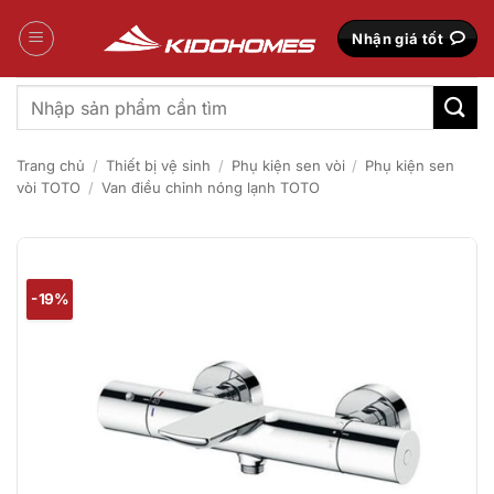
Bỏ
qua
Nhận giá tốt
nội
dung
Tìm
kiếm:
Trang chủ
/
Thiết bị vệ sinh
/
Phụ kiện sen vòi
/
Phụ kiện sen
vòi TOTO
/
Van điều chỉnh nóng lạnh TOTO
-19%