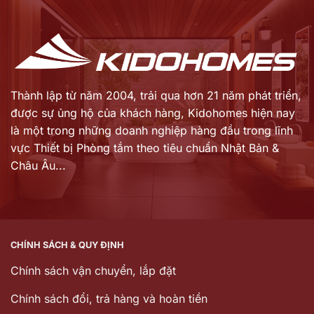
là:
là:
315.601.000 ₫.
20.711.000 ₫.
Thành lập từ năm 2004, trải qua hơn 21 năm phát triển,
được sự ủng hộ của khách hàng,
Kidohomes hiện nay
là một trong những doanh nghiệp hàng đầu trong lĩnh
vực Thiết bị Phòng tắm theo tiêu chuẩn Nhật Bản &
Châu Âu...
CHÍNH SÁCH & QUY ĐỊNH
Chính sách vận chuyển, lắp đặt
Chính sách đổi, trả hàng và hoàn tiền