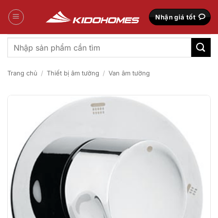
Bỏ
qua
Nhận giá tốt
nội
dung
Tìm
kiếm:
Trang chủ
/
Thiết bị âm tường
/
Van âm tường