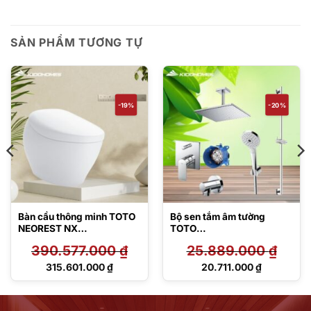
SẢN PHẨM TƯƠNG TỰ
-19%
-20%
Bàn cầu thông minh TOTO
Bộ sen tắm âm tường
NEOREST NX
TOTO
CS903KVT#NW1/T53P10
TBW01010A/TBW01015B/
390.577.000
₫
25.889.000
₫
0VR
TBW01014B/TBW08003A1
/TBG04304BA/TBN01001
Giá
Giá
315.601.000
₫
20.711.000
₫
B
gốc
gốc
Giá
Giá
là:
là:
hiện
hiện
390.577.000 ₫.
25.889.000 ₫.
tại
tại