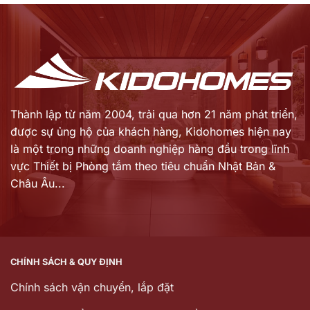
107.500.000 ₫.
17.683.000 ₫.
tại
tại
là:
là:
86.860.000 ₫.
14.146.000 ₫.
Thành lập từ năm 2004, trải qua hơn 21 năm phát triển,
được sự ủng hộ của khách hàng,
Kidohomes hiện nay
là một trong những doanh nghiệp hàng đầu trong lĩnh
vực Thiết bị Phòng tắm theo tiêu chuẩn Nhật Bản &
Châu Âu...
CHÍNH SÁCH & QUY ĐỊNH
Chính sách vận chuyển, lắp đặt