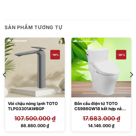
SẢN PHẨM TƯƠNG TỰ
-19%
-20%
Vòi chậu nóng lạnh TOTO
Bồn cầu điện tử TOTO
TLP03301A1#BGP
CS986GW18 kết hợp nắp
rửa Washlet
107.500.000
₫
17.683.000
₫
TCF23710AAA C2 Simple
Giá
Giá
86.860.000
₫
14.146.000
₫
gốc
gốc
Giá
Giá
là:
là:
hiện
hiện