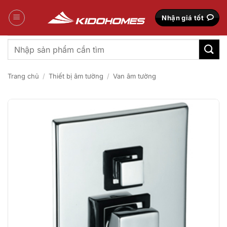
Bỏ
qua
Nhận giá tốt
nội
dung
Tìm
kiếm:
Trang chủ
/
Thiết bị âm tường
/
Van âm tường