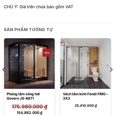
CHÚ Ý: Giá trên chưa báo gồm VAT
SẢN PHẨM TƯƠNG TỰ
-12%
Phòng tắm xông hơi
Vách tắm kính Fendi FMG –
Govern JS-8871
3X3
175.980.000
₫
25.410.000
₫
Giá
154.862.000
₫