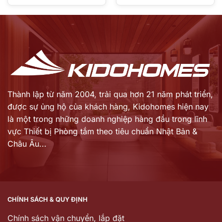
gốc
Giá
là:
hiện
175.980.000 ₫.
tại
là:
154.862.000 ₫.
Thành lập từ năm 2004, trải qua hơn 21 năm phát triển,
được sự ủng hộ của khách hàng,
Kidohomes hiện nay
là một trong những doanh nghiệp hàng đầu trong lĩnh
vực Thiết bị Phòng tắm theo tiêu chuẩn Nhật Bản &
Châu Âu...
CHÍNH SÁCH & QUY ĐỊNH
Chính sách vận chuyển, lắp đặt