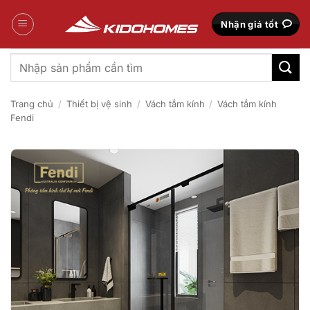
Bỏ
qua
Nhận giá tốt
nội
dung
Tìm
kiếm:
Trang chủ
/
Thiết bị vệ sinh
/
Vách tắm kính
/
Vách tắm kính
Fendi