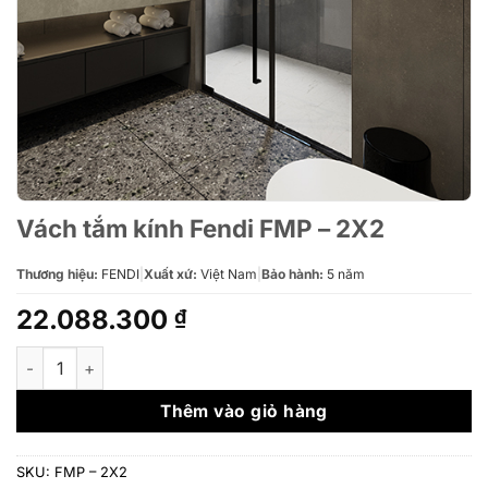
Vách tắm kính Fendi FMP – 2X2
Thương hiệu:
FENDI
|
Xuất xứ:
Việt Nam
|
Bảo hành:
5 năm
22.088.300
₫
Vách tắm kính Fendi FMP – 2X2 số lượng
Thêm vào giỏ hàng
SKU:
FMP – 2X2